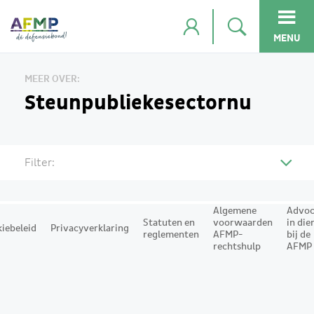
MENU
MEER OVER:
Steunpubliekesectornu
Filter:
Algemene
Advoc
Statuten en
voorwaarden
in die
iebeleid
Privacyverklaring
reglementen
AFMP-
bij de
rechtshulp
AFMP