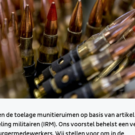
gen de toelage munitieruimen op basis van artikel
ng militairen (IRM). Ons voorstel behelst een v
urgermedewerkers. Wij stellen voor om in de