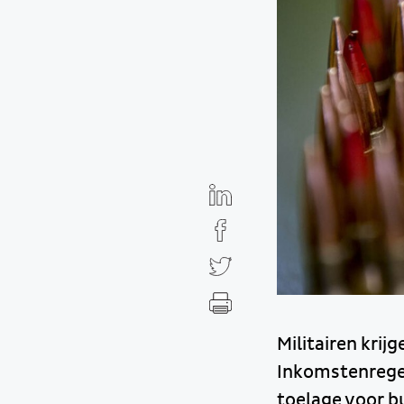
Militairen krij
Inkomstenregeli
toelage voor b