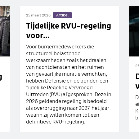
Artikel
25 maart 2026
Tijdelijke RVU-regeling
voor...
Voor burgermedewerkers die
structureel belastende
werkzaamheden zoals het draaien
23
van nachtdiensten en het ruimen
van gevaarlijke munitie verrichten,
g
hebben Defensie en de bonden een
v
tijdelijke Regeling Vervroegd
Uittreden (RVU) afgesproken. Deze in
D
2026 geldende regeling is bedoeld
e
als overbrugging naar 2027, het jaar
K
waarin zij willen komen tot een
b
definitieve RVU-regeling.