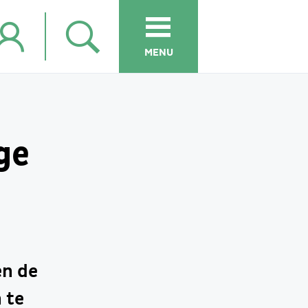
MENU
ge
en de
 te