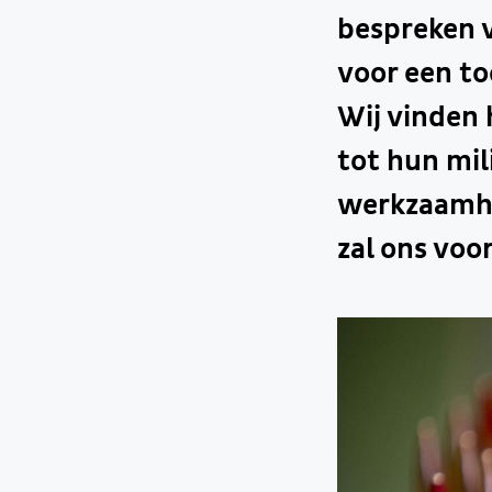
bespreken v
voor een t
Wij vinden 
tot hun mil
werkzaamhe
zal ons voo