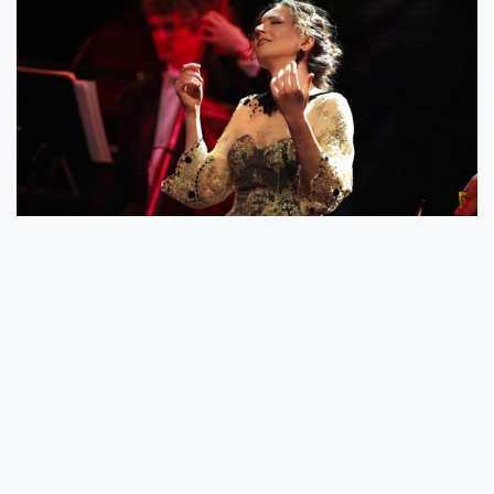
Bestel voordelig de NabestaandenBox!
Als AFMP-lid kun je profiteren van 10 euro korting op de
NabestaandenBox, een gebruiksvriendelijk
computerprogramma waarmee je al jouw persoonlijke
gegevens kunt invullen en vastleggen die na jouw
overlijden van belang zijn voor jouw nabestaanden. Hierbij
kun je denken aan familiecontacten, gegevens over jouw