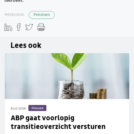
hierover.
MEER OVER:
Pensioen
Lees ook
Nieuws
8 juli 2026
ABP gaat voorlopig
transitieoverzicht versturen