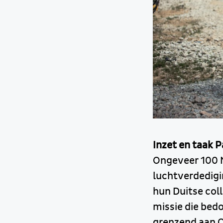
Inzet en taak P
Ongeveer 100 
luchtverdedig
hun Duitse col
missie die bedo
grenzend aan O