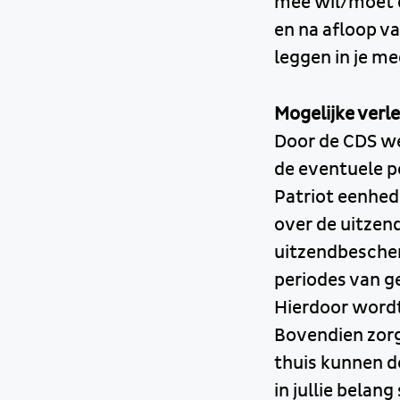
mee wil/moet d
en na afloop va
leggen in je me
Mogelijke verl
Door de CDS we
de eventuele p
Patriot eenhede
over de uitzend
uitzendbescher
periodes van g
Hierdoor wordt
Bovendien zorg
thuis kunnen d
in jullie belan