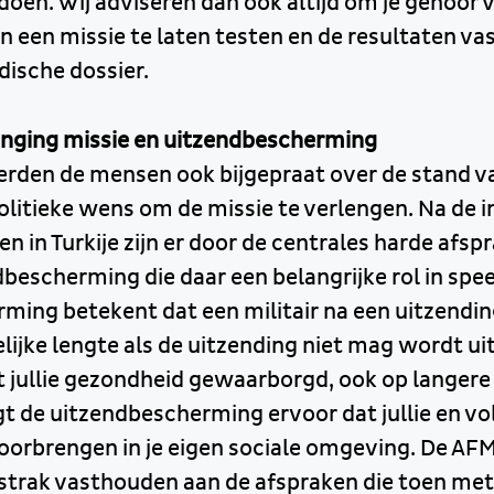
oen. Wij adviseren dan ook altijd om je gehoor
n een missie te laten testen en de resultaten vas
dische dossier.
enging missie en uitzendbescherming
rden de mensen ook bijgepraat over de stand v
olitieke wens om de missie te verlengen. Na de i
n in Turkije zijn er door de centrales harde af
bescherming die daar een belangrijke rol in spee
ming betekent dat een militair na een uitzendi
elijke lengte als de uitzending niet mag wordt u
 jullie gezondheid gewaarborgd, ook op langere 
t de uitzendbescherming ervoor dat jullie en vo
oorbrengen in je eigen sociale omgeving. De AFM
g strak vasthouden aan de afspraken die toen met