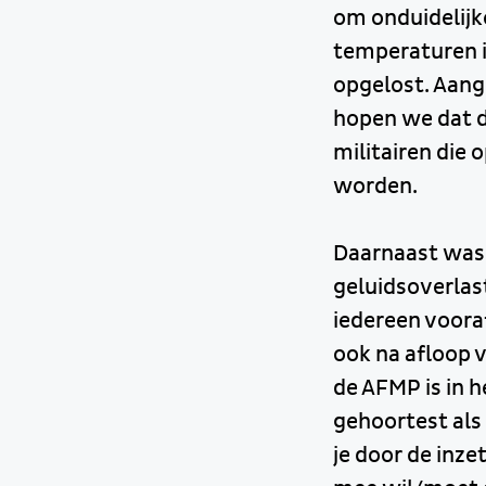
om onduidelijk
temperaturen i
opgelost. Aang
hopen we dat de
militairen die
worden.
Daarnaast was 
geluidsoverlast
iedereen voora
ook na afloop 
de AFMP is in 
gehoortest als
je door de inze