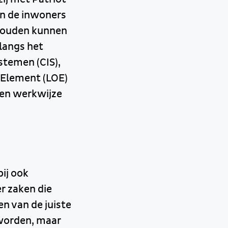
en de inwoners
 zouden kunnen
 langs het
temen (CIS),
e Element (LOE)
 en werkwijze
ij ook
r zaken die
n van de juiste
 worden, maar