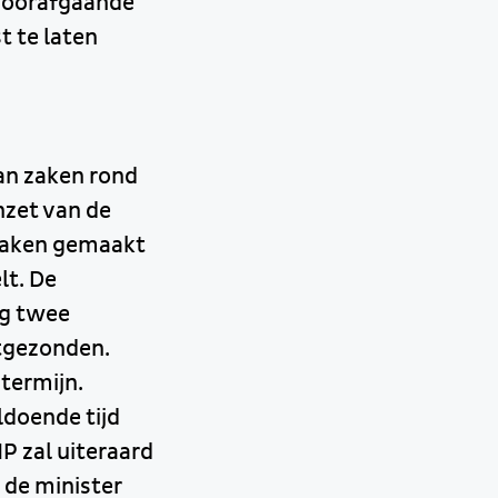
 voorafgaande
t te laten
an zaken rond
nzet van de
spraken gemaakt
lt. De
ng twee
itgezonden.
termijn.
ldoende tijd
P zal uiteraard
 de minister