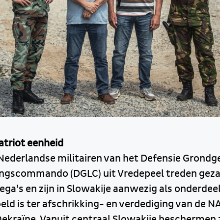
atriot eenheid
Nederlandse militairen van het Defensie Grond
ingscommando (DGLC) uit Vredepeel treden geza
lega’s en zijn in Slowakije aanwezig als onderde
eld is ter afschrikking- en verdediging van de N
ekraïne. Vanuit centraal Slowakije beschermen z