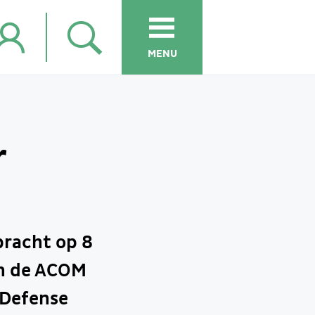
MENU
r
bracht op 8
an de ACOM
 Defense