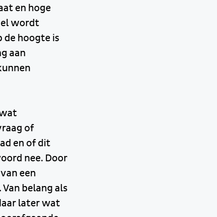
aat en hoge
nel wordt
 de hoogte is
ng aan
 kunnen
 wat
vraag of
d en of dit
woord nee. Door
 van een
 Van belang als
daar later wat