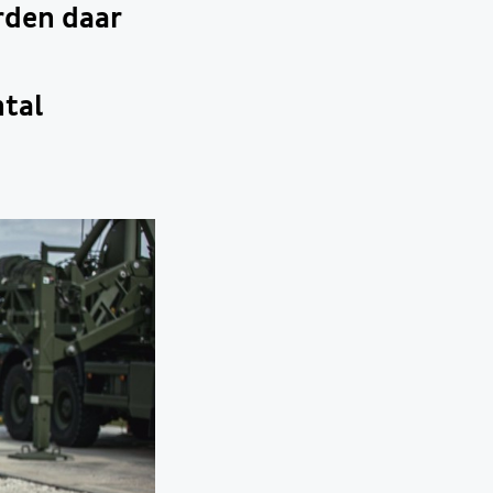
rden daar
ntal