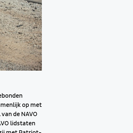
gebonden
menlijk op met
el van de NAVO
AVO lidstaten
ij met Patriot-