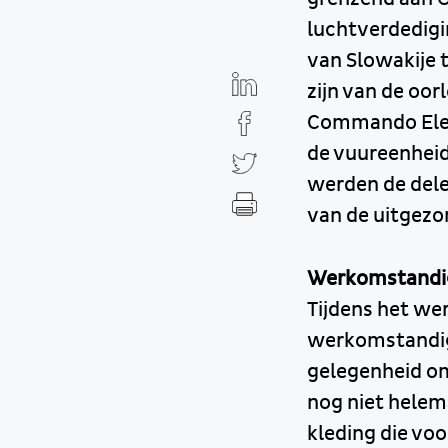
luchtverdedigi
van Slowakije 
zijn van de oor
Commando Elem
de vuureenheid 
werden de dele
van de uitgezo
Werkomstandig
Tijdens het we
werkomstandigh
gelegenheid om
nog niet helema
kleding die vo