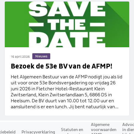
Nieuws
16 april 2026
Bezoek de 53e BV van de AFMP!
Het Algemeen Bestuur van de AFMP nodigt jou als lid
uit voor onze 53e Bondsvergadering op vrijdag 26
juni 2026 in Fletcher Hotel-Restaurant Klein
Zwitserland, Klein Zwitserlandlaan 5, 6866 DS in
Heelsum. De BV duurt van 10.00 tot 12.00 uur en
aansluitend is er een lunch. Jij bent natuurlijk van...
Algemene
Advoc
Statuten en
voorwaarden
in die
iebeleid
Privacyverklaring