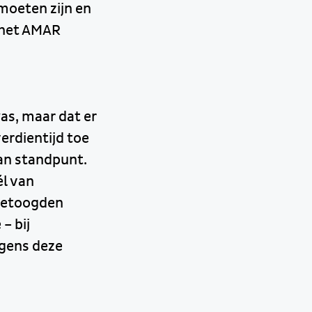
moeten zijn en
n het AMAR
was, maar dat er
erdientijd toe
an standpunt.
él van
 betoogden
– bij
lgens deze