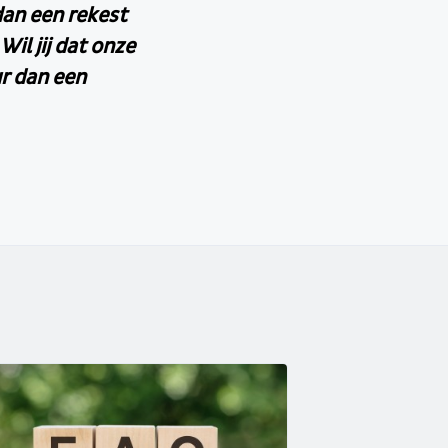
an een rekest
il jij dat onze
ur dan een