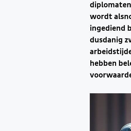
diplomaten 
wordt alsno
ingediend b
dusdanig z
arbeidstij
hebben bel
voorwaarden