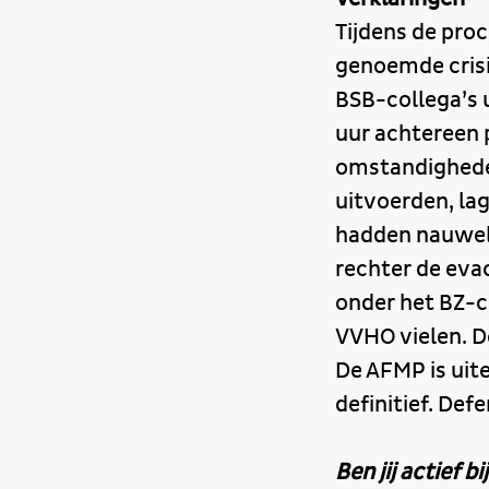
Tijdens de pro
genoemde crisi
BSB-collega’s 
uur achtereen 
omstandigheden
uitvoerden, lag
hadden nauweli
rechter de evac
onder het BZ-c
VVHO vielen. D
De AFMP is uite
definitief. Def
Ben jij actief 