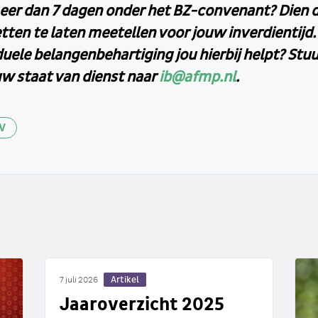
eer dan 7 dagen onder het BZ-convenant? Dien d
tten te laten meetellen voor jouw inverdientijd. W
duele belangenbehartiging jou hierbij helpt? Stu
uw staat van dienst naar
ib@afmp.nl
.
W
Artikel
7 juli 2026
Jaaroverzicht 2025