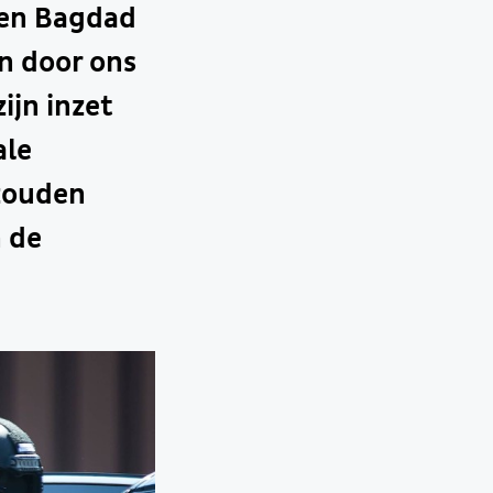
i en Bagdad
n door ons
ijn inzet
ale
 zouden
 de