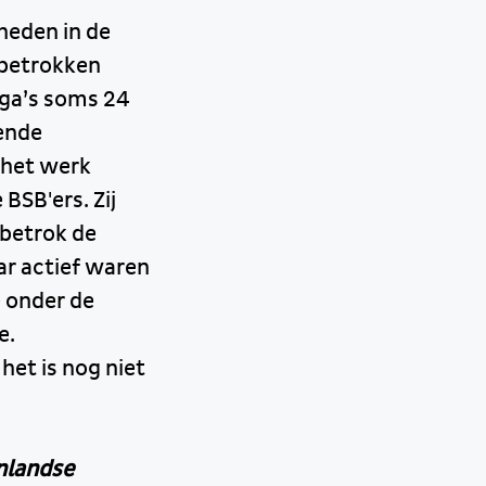
heden in de
 betrokken
ega’s soms 24
ende
 het werk
BSB'ers. Zij
 betrok de
aar actief waren
e onder de
e.
het is nog niet
enlandse