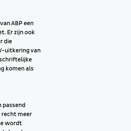
 van ABP een
t. Er zijn ook
 die
W-uitkering van
chriftelijke
ing komen als
en passend
n recht meer
ie wordt