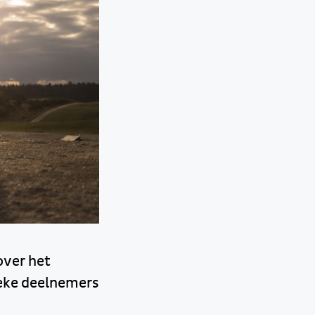
over het
ieke deelnemers