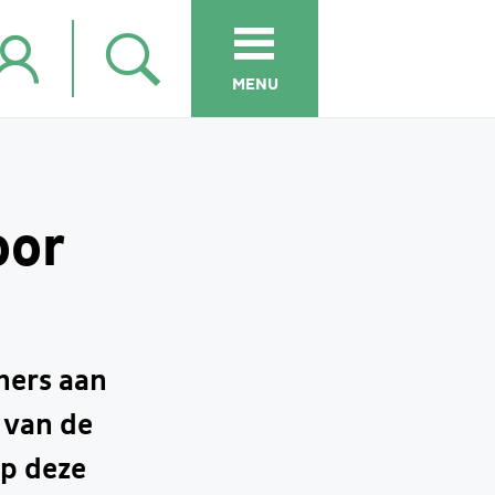
MENU
oor
mers aan
 van de
p deze