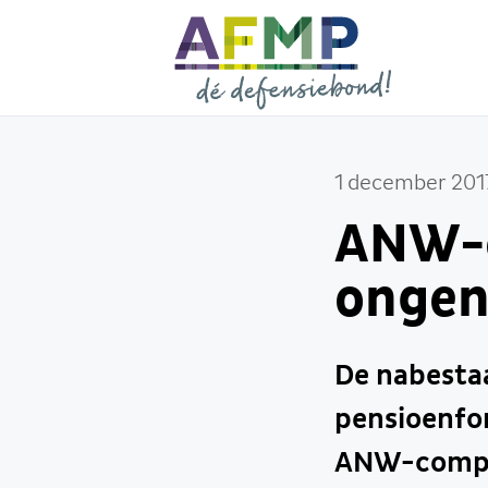
1 december 201
ANW-c
ongene
De nabesta
pensioenfo
ANW-compen