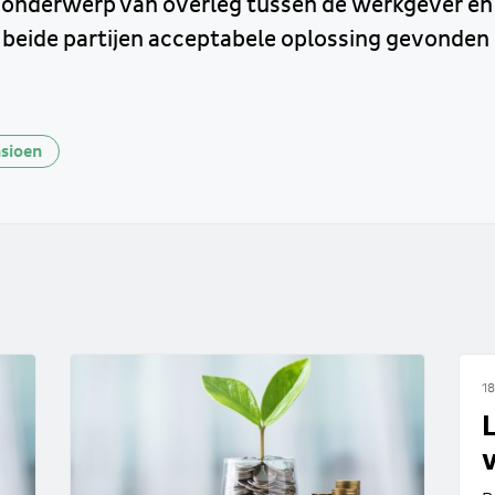
 onderwerp van overleg tussen de werkgever en
 beide partijen acceptabele oplossing gevonden
sioen
18