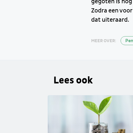
gegoten is nog
Zodra een voor
dat uiteraard.
Pen
MEER OVER:
Lees ook