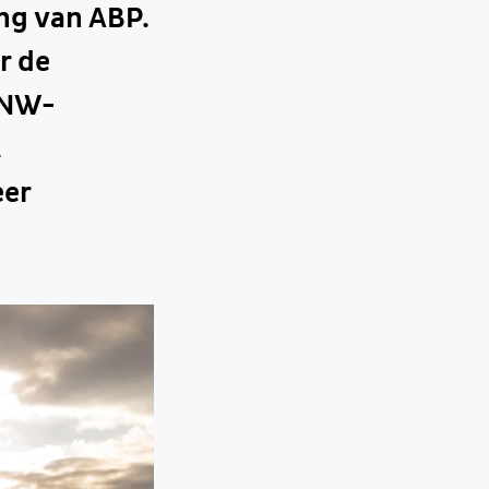
ing van ABP.
r de
ANW-
.
eer