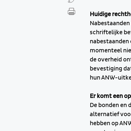
Huidige recht
Nabestaanden 
schriftelijke b
nabestaanden 
momenteel niet
de overheid ont
bevestiging da
hun ANW-uitker
Er komt een op
De bonden en d
alternatief vo
hebben op ANW