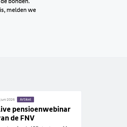
 de bonden.
 is, melden we
Artikel
 juni 2026
Live pensioenwebinar
van de FNV