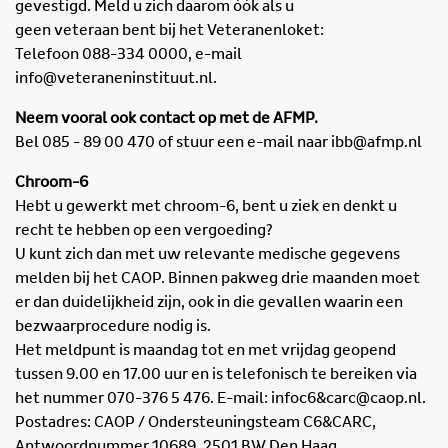
gevestigd. Meld u zich daarom óók als u
geen veteraan bent bij het Veteranenloket:
Telefoon 088-334 0000, e-mail
info@veteraneninstituut.nl.
Neem vooral ook contact op met de AFMP.
Bel 085 - 89 00 470 of stuur een e-mail naar ibb@afmp.nl
Chroom-6
Hebt u gewerkt met chroom-6, bent u ziek en denkt u
recht te hebben op een vergoeding?
U kunt zich dan met uw relevante medische gegevens
melden bij het CAOP. Binnen pakweg drie maanden moet
er dan duidelijkheid zijn, ook in die gevallen waarin een
bezwaarprocedure nodig is.
Het meldpunt is maandag tot en met vrijdag geopend
tussen 9.00 en 17.00 uur en is telefonisch te bereiken via
het nummer 070-376 5 476. E-mail: infoc6&carc@caop.nl.
Postadres: CAOP / Ondersteuningsteam C6&CARC,
Antwoordnummer 10689, 2501 BW Den Haag.