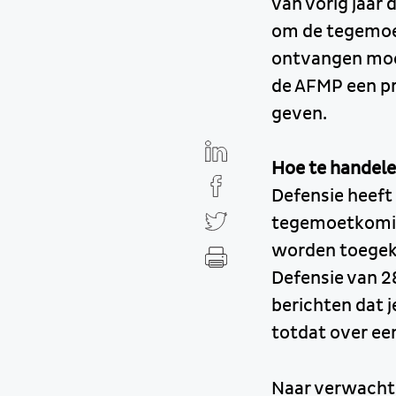
van vorig jaar 
om de tegemoe
ontvangen moet
de AFMP een pr
geven.
Hoe te handel
Defensie heeft 
tegemoetkomin
worden toegeke
Defensie van 28
berichten dat 
totdat over een
Naar verwachti