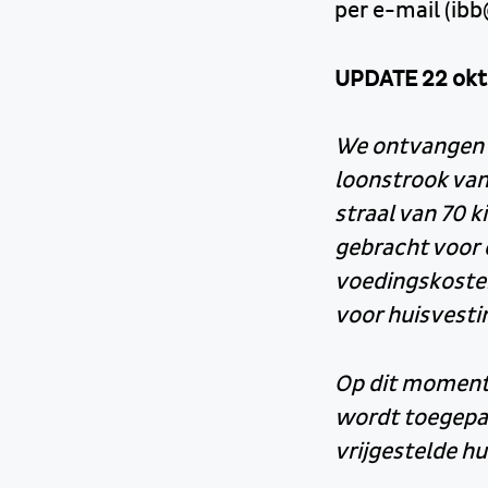
per e-mail (ibb
UPDATE 22 okt
We ontvangen o
loonstrook van 
straal van 70 
gebracht voor d
voedingskosten
voor huisvesti
Op dit moment 
wordt toegepas
vrijgestelde h