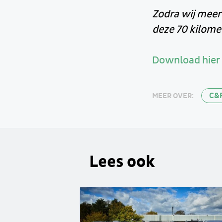
Zodra wij meer
deze 70 kilomet
Download hier 
C&
MEER OVER:
Lees ook