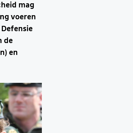
scheid mag
ing voeren
t Defensie
n de
n) en