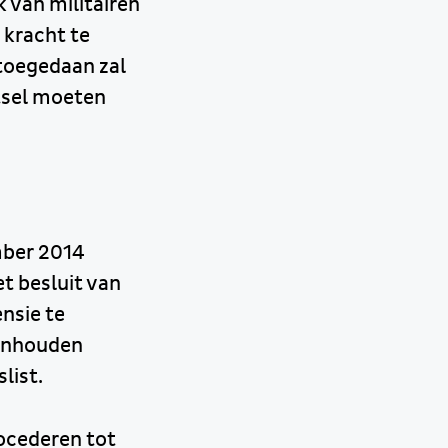
k van militairen
kracht te
toegedaan zal
tsel moeten
mber 2014
t besluit van
ensie te
aanhouden
list.
ocederen tot