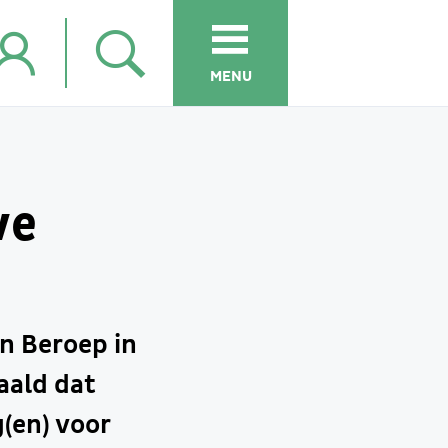
MENU
we
n Beroep in
aald dat
(en) voor