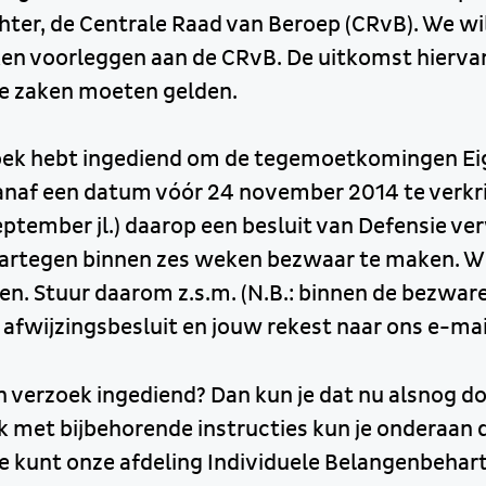
hter, de Centrale Raad van Beroep (CRvB). We wi
ken voorleggen aan de CRvB. De uitkomst hiervan
jke zaken moeten gelden.
zoek hebt ingediend om de tegemoetkomingen E
naf een datum vóór 24 november 2014 te verkri
september jl.) daarop een besluit van Defensie v
aartegen binnen zes weken bezwaar te maken. W
gen. Stuur daarom z.s.m. (N.B.: binnen de bezwar
 afwijzingsbesluit en jouw rekest naar ons e-mai
n verzoek ingediend? Dan kun je dat nu alsnog do
 met bijbehorende instructies kun je onderaan di
 kunt onze afdeling Individuele Belangenbehart