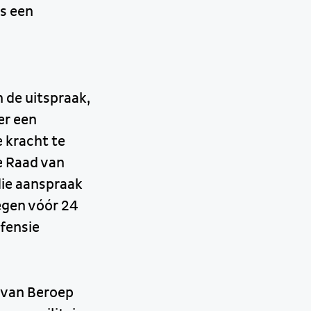
is een
n de uitspraak,
er een
 kracht te
e Raad van
die aanspraak
egen vóór 24
fensie
 van Beroep