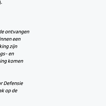
.
 de ontvangen
binnen een
ing zijn
ngs- en
king komen
r Defensie
ak op de