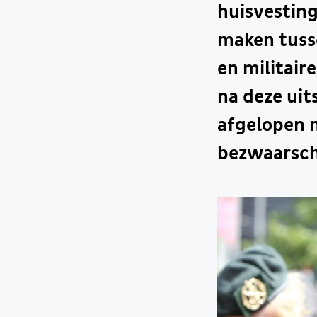
huisvesting
maken tusse
en militair
na deze uit
afgelopen m
bezwaarsch