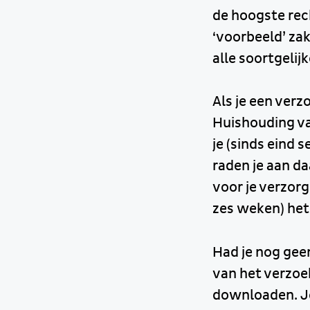
de hoogste rec
‘voorbeeld’ za
alle soortgeli
Als je een ver
Huishouding va
je (sinds eind 
raden je aan d
voor je verzor
zes weken) het
Had je nog gee
van het verzoek
downloaden. Je