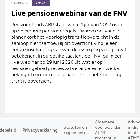
Artikel
18 juni 2026
Live pensioenwebinar van de FNV
Pensioenfonds ABP stapt vanaf 1 januari 2027 over
op de nieuwe pensioenregels. Daarom ontvang je
binnenkort het voorlopig transitieoverzicht in de
aanloop hiernaartoe. Bij dit overzicht vind je een
eerste inschatting van wat de overgang voor jou zal
betekenen. In duidelijke taal legt de FNV jou in een
live webinar op 29 juni 2026 uit wat er op
pensioengebied precies zal veranderen en welke
belangrijke informatie je aantreft in het voorlopig
transitieoverzicht.
Algemene
Advoc
Statuten en
voorwaarden
in die
iebeleid
Privacyverklaring
reglementen
AFMP-
bij de
rechtshulp
AFMP