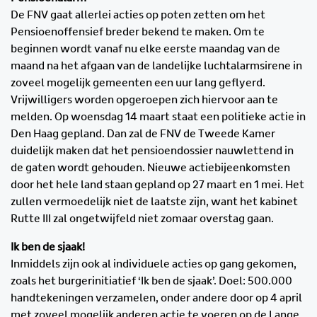
De FNV gaat allerlei acties op poten zetten om het
Pensioenoffensief breder bekend te maken. Om te
beginnen wordt vanaf nu elke eerste maandag van de
maand na het afgaan van de landelijke luchtalarmsirene in
zoveel mogelijk gemeenten een uur lang geflyerd.
Vrijwilligers worden opgeroepen zich hiervoor aan te
melden. Op woensdag 14 maart staat een politieke actie in
Den Haag gepland. Dan zal de FNV de Tweede Kamer
duidelijk maken dat het pensioendossier nauwlettend in
de gaten wordt gehouden. Nieuwe actiebijeenkomsten
door het hele land staan gepland op 27 maart en 1 mei. Het
zullen vermoedelijk niet de laatste zijn, want het kabinet
Rutte III zal ongetwijfeld niet zomaar overstag gaan.
Ik ben de sjaak!
Inmiddels zijn ook al individuele acties op gang gekomen,
zoals het burgerinitiatief ‘Ik ben de sjaak’. Doel: 500.000
handtekeningen verzamelen, onder andere door op 4 april
met zoveel mogelijk anderen actie te voeren op de Lange