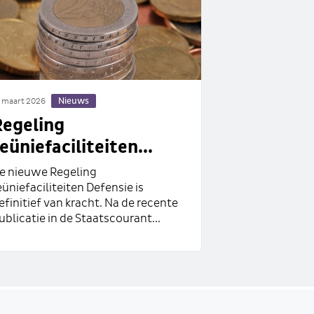
Nieuws
 maart 2026
Regeling
eüniefaciliteiten...
e nieuwe Regeling
eüniefaciliteiten Defensie is
efinitief van kracht. Na de recente
ublicatie in de Staatscourant...