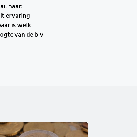
il naar:
it ervaring
baar is welk
oogte van de biv