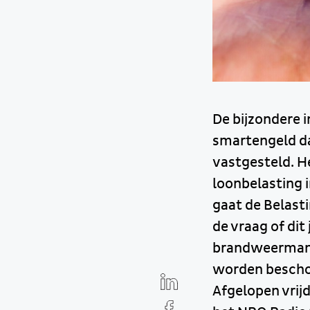
De bijzondere i
smartengeld dat
vastgesteld. H
loonbelasting 
gaat de Belasti
de vraag of dit
brandweerman n
worden besch
Afgelopen vrij