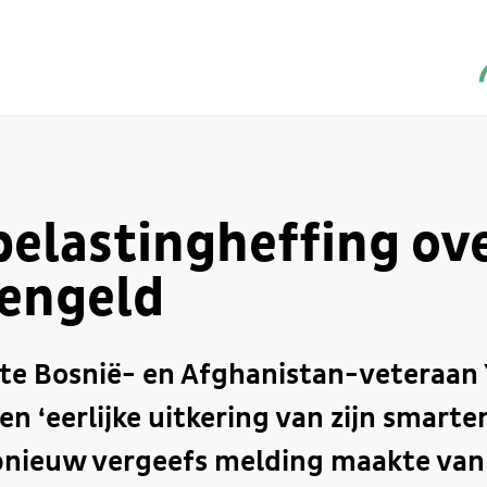
belastingheffing ov
engeld
ste Bosnië- en Afghanistan-veteraan
n ‘eerlijke uitkering van zijn smarten
pnieuw vergeefs melding maakte van 