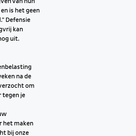
jven van hun
 en is het geen
.” Defensie
gvrij kan
og uit.
enbelasting
weken na de
 verzocht om
 tegen je
ouw
or het maken
ht bij onze