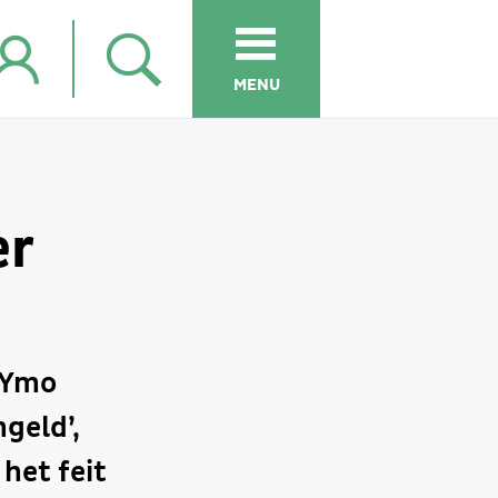
MENU
er
 Ymo
geld’,
het feit