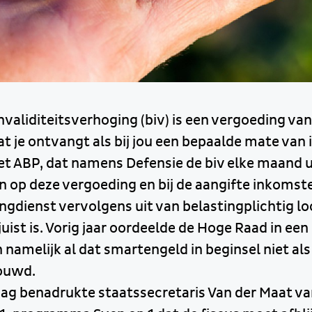
nvaliditeitsverhoging (biv) is een vergoeding van
 je ontvangt als bij jou een bepaalde mate van in
et ABP, dat namens Defensie de biv elke maand u
in op deze vergoeding en bij de aangifte inkomst
ngdienst vervolgens uit van belastingplichtig loo
 juist is. Vorig jaar oordeelde de Hoge Raad in ee
amelijk al dat smartengeld in beginsel niet al
ouwd.
dag benadrukte staatssecretaris Van der Maat va