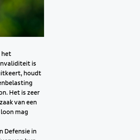
 het
validiteit is
itkeert, houdt
enbelasting
n. Het is zeer
n zaak van een
s loon mag
n Defensie in