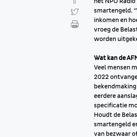
het NPO Radio 
smartengeld. “V
inkomen en hoe
vroeg de Belast
worden uitgeke
Wat kan de AFM
Veel mensen me
2022 ontvangen
bekendmaking 
eerdere aansla
specificatie mo
Houdt de Belas
smartengeld en
van bezwaar of 