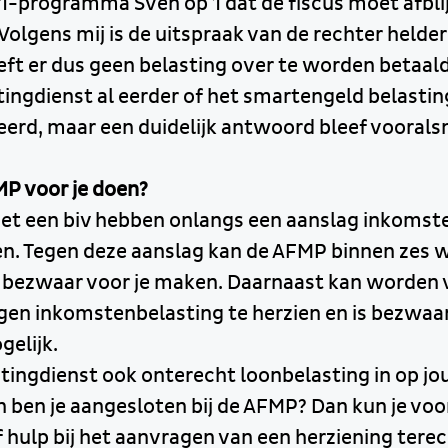
1-programma Sven op 1 dat de fiscus moet afbli
olgens mij is de uitspraak van de rechter helder
ft er dus geen belasting over te worden betaald
ingdienst al eerder of het smartengeld belastin
erd, maar een duidelijk antwoord bleef vooralsn
P voor je doen?
t een biv hebben onlangs een aanslag inkomst
. Tegen deze aanslag kan de AFMP binnen zes 
bezwaar voor je maken. Daarnaast kan worden
gen inkomstenbelasting te herzien en is bezwaar
gelijk.
tingdienst ook onterecht loonbelasting in op j
 ben je aangesloten bij de AFMP? Dan kun je vo
hulp bij het aanvragen van een herziening terec