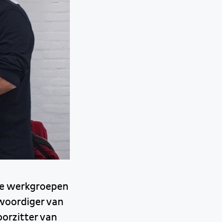
rse werkgroepen
nwoordiger van
oorzitter van