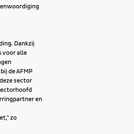
egenwoordiging
ing. Dankzij
 voor alle
ngen
 bij de AFMP
 deze sector
 sectorhoofd
rringpartner en
et,” zo