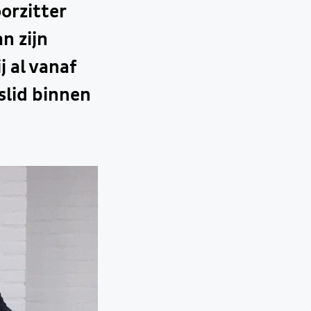
orzitter
n zijn
j al vanaf
slid binnen