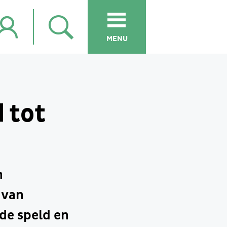
MENU
 tot
n
 van
de speld en