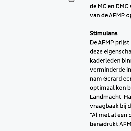
de MC en DMC s
van de AFMP op
Stimulans
De AFMP prijst
deze eigenscha
kaderleden bi
verminderde in
nam Gerard een
optimaal kon b
Landmacht Hans
vraagbaak bij d
“Al met al een 
benadrukt AFM