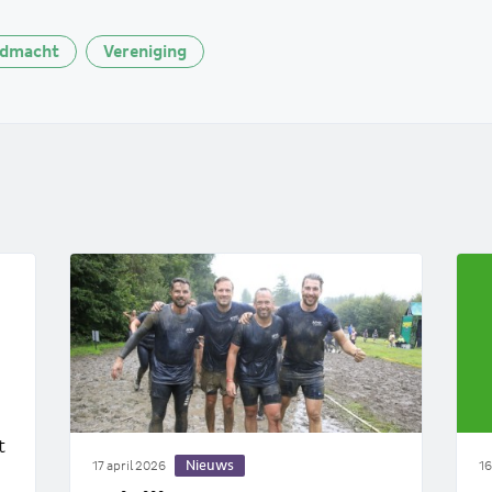
ndmacht
Vereniging
t
Nieuws
17 april 2026
16