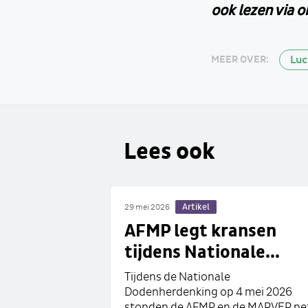
ook lezen via 
Lu
MEER OVER:
Lees ook
Artikel
29 mei 2026
AFMP legt kransen
tijdens Nationale...
Tijdens de Nationale
Dodenherdenking op 4 mei 2026
stonden de AFMP en de MARVER ne