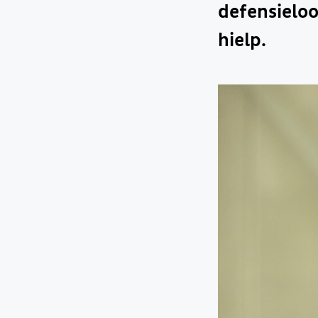
defensielo
hielp.