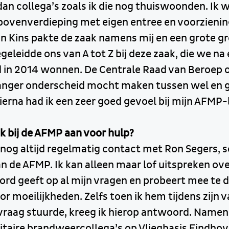
an collega’s zoals ik die nog thuiswoonden. Ik w
bovenverdieping met eigen entree en voorzieni
an Kins pakte de zaak namens mij en een grote gr
eleidde ons van A tot Z bij deze zaak, die we na
ijd in 2014 wonnen. De Centrale Raad van Beroep 
langer onderscheid mocht maken tussen wel en 
ierna had ik een zeer goed gevoel bij mijn AFMP
ak bij de AFMP aan voor hulp?
b nog altijd regelmatig contact met Ron Segers, 
 de AFMP. Ik kan alleen maar lof uitspreken ov
ord geeft op al mijn vragen en probeert mee te 
r moeilijkheden. Zelfs toen ik hem tijdens zijn 
vraag stuurde, kreeg ik hierop antwoord. Namen
itaire brandweercollega’s op Vliegbasis Eindhov