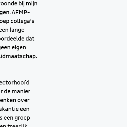
oonde bij mijn
ngen. AFMP-
oep collega’s
 een lange
oordeelde dat
geen eigen
-lidmaatschap.
sectorhoofd
er de manier
denken over
vakantie een
s een groep
en treed ik