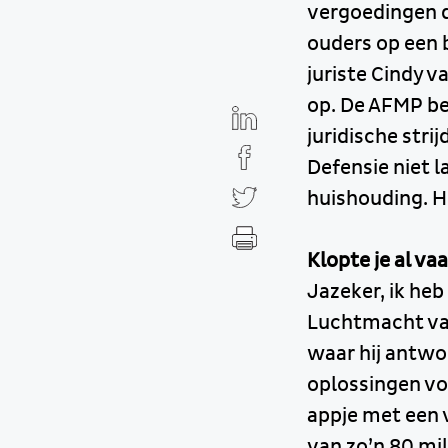
vergoedingen d
ouders op een 
juriste Cindy v
op. De AFMP beg
juridische str
Defensie niet 
huishouding. H
Klopte je al va
Jazeker, ik he
Luchtmacht van
waar hij antwo
oplossingen voo
appje met een 
van zo’n 80 mil