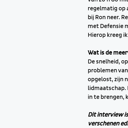
regelmatig op a
bij Ron neer. 
met Defensie m
Hierop kreeg i
Wat is de meer
De snelheid, o
problemen van 
opgelost, zijn
lidmaatschap. E
in te brengen,
Dit interview i
verschenen edi