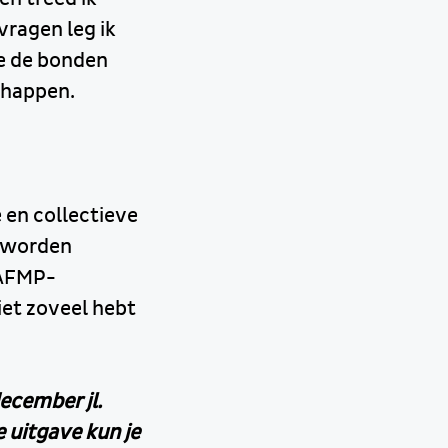
vragen leg ik
ie de bonden
chappen.
 en collectieve
s worden
 AFMP-
niet zoveel hebt
ecember jl.
 uitgave kun je