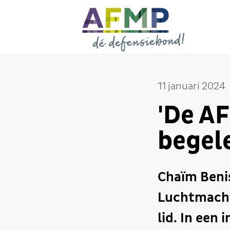
11 januari 2024
'De A
begele
Chaïm Benis
Luchtmacht
lid. In een 