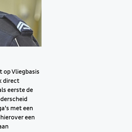
 op Vliegbasis
 direct
ls eerste de
nderscheid
ga’s met een
 hierover een
 aan