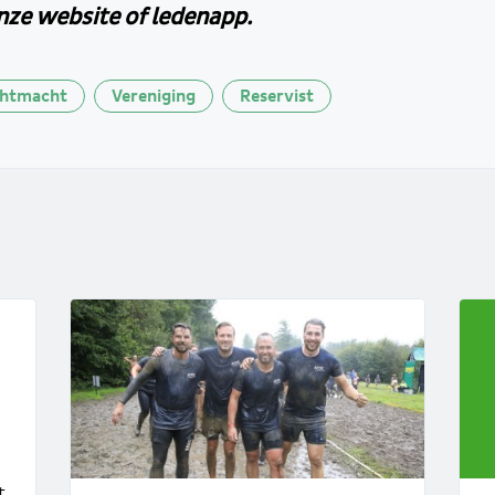
onze website of ledenapp.
chtmacht
Vereniging
Reservist
t