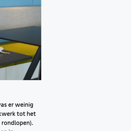
was er weinig
kwerk tot het
k rondlopen).