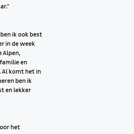
ar.”
 ben ik ook best
eer in de week
e Alpen,
familie en
 Al komt het in
peren ben ik
st en lekker
voor het