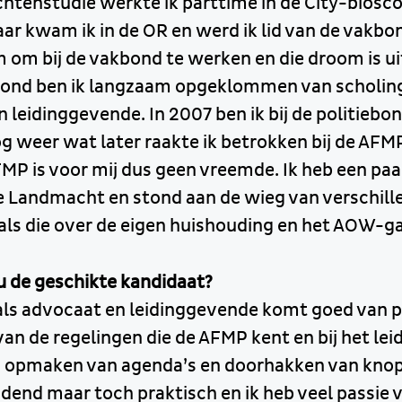
chtenstudie werkte ik parttime in de City-biosco
r kwam ik in de OR en werd ik lid van de vakbo
m om bij de vakbond te werken en die droom is 
bond ben ik langzaam opgeklommen van scholi
 leidinggevende. In 2007 ben ik bij de politiebo
 weer wat later raakte ik betrokken bij de AFM
P is voor mij dus geen vreemde. Ik heb een paa
 Landmacht en stond aan de wieg van verschill
als die over de eigen huishouding en het AOW-ga
 de geschikte kandidaat?
 als advocaat en leidinggevende komt goed van pa
an de regelingen die de AFMP kent en bij het lei
 opmaken van agenda’s en doorhakken van knop
udend maar toch praktisch en ik heb veel passie 