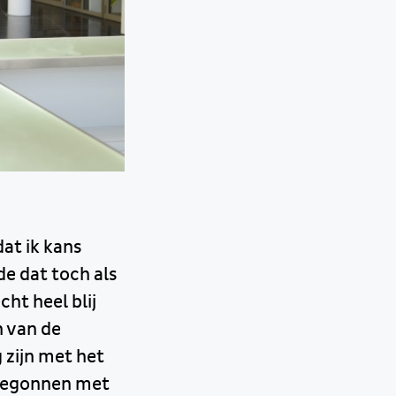
dat ik kans
e dat toch als
ht heel blij
n van de
 zijn met het
 begonnen met