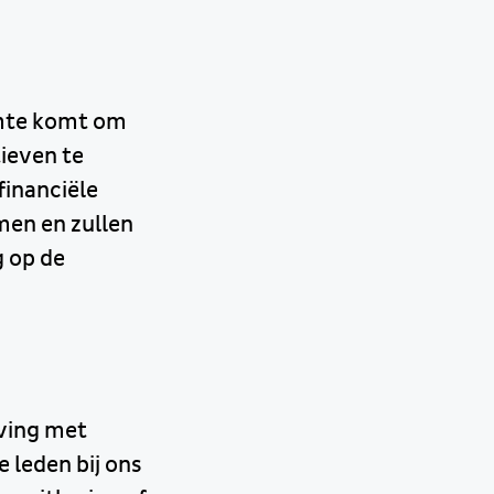
uimte komt om
ieven te
financiële
men en zullen
g op de
ving met
 leden bij ons