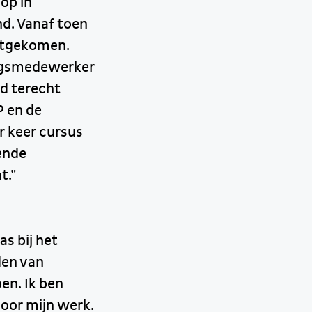
op in
nd. Vanaf toen
uitgekomen.
ngsmedewerker
nd terecht
P en de
r keer cursus
ende
t.”
s bij het
den van
en. Ik ben
voor mijn werk.