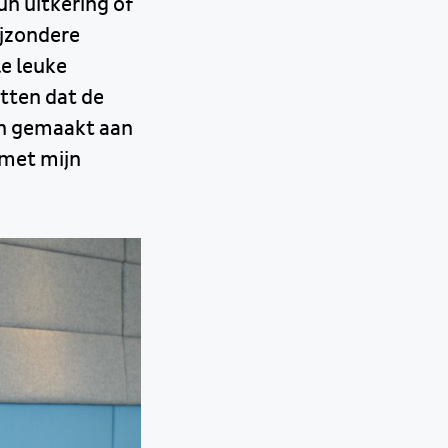
n uitkering of
ijzondere
le leuke
tten dat de
en gemaakt aan
 met mijn