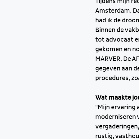
Tijdens mijn re
Amsterdam. Daa
had ik de droo
Binnen de vak
tot advocaat en
gekomen en nog
MARVER. De AFM
gegeven aan de
procedures, zo
Wat maakte jou
“Mijn ervaring
moderniseren v
vergaderingen,
rustig, vastho