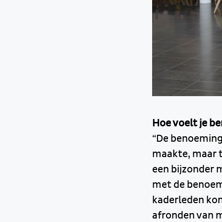
Hoe voelt je b
“De benoeming k
maakte, maar t
een bijzonder m
met de benoemi
kaderleden kon
afronden van m