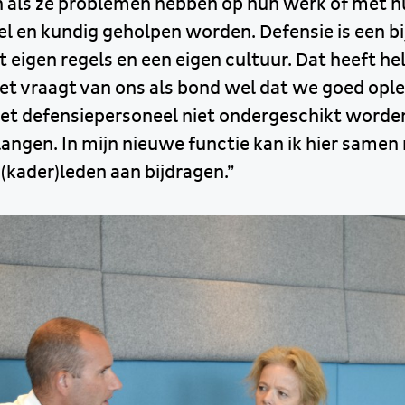
 als ze problemen hebben op hun werk of met hu
el en kundig geholpen worden. Defensie is een b
 eigen regels en een eigen cultuur. Dat heeft he
et vraagt van ons als bond wel dat we goed ople
et defensiepersoneel niet ondergeschikt word
langen. In mijn nieuwe functie kan ik hier samen
 (kader)leden aan bijdragen.”