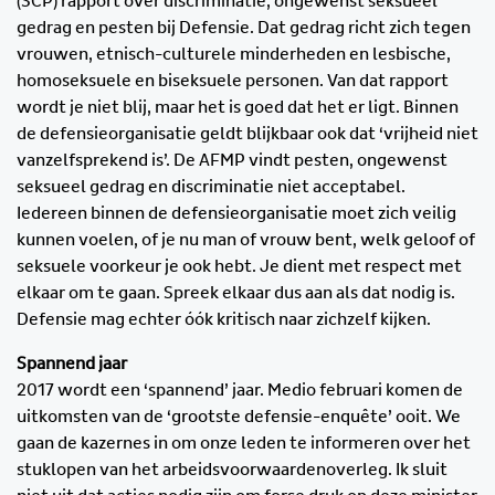
(SCP) rapport over discriminatie, ongewenst seksueel
gedrag en pesten bij Defensie. Dat gedrag richt zich tegen
vrouwen, etnisch-culturele minderheden en lesbische,
homoseksuele en biseksuele personen. Van dat rapport
wordt je niet blij, maar het is goed dat het er ligt. Binnen
de defensieorganisatie geldt blijkbaar ook dat ‘vrijheid niet
vanzelfsprekend is’. De AFMP vindt pesten, ongewenst
seksueel gedrag en discriminatie niet acceptabel.
Iedereen binnen de defensieorganisatie moet zich veilig
kunnen voelen, of je nu man of vrouw bent, welk geloof of
seksuele voorkeur je ook hebt. Je dient met respect met
elkaar om te gaan. Spreek elkaar dus aan als dat nodig is.
Defensie mag echter óók kritisch naar zichzelf kijken.
Spannend jaar
2017 wordt een ‘spannend’ jaar. Medio februari komen de
uitkomsten van de ‘grootste defensie-enquête’ ooit. We
gaan de kazernes in om onze leden te informeren over het
stuklopen van het arbeidsvoorwaardenoverleg. Ik sluit