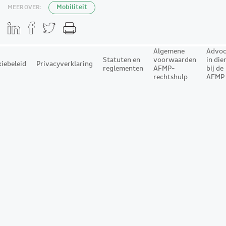
MEER OVER:
Mobiliteit
Algemene
Advoc
Statuten en
voorwaarden
in die
iebeleid
Privacyverklaring
reglementen
AFMP-
bij de
rechtshulp
AFMP