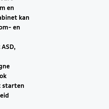
am en
abinet kan
 om- en
t ASD,
agne
ook
 starten
eid