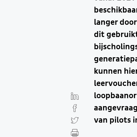
beschikbaa
langer door
dit gebrui
bijscholing
generatiepa
kunnen hier
leervouche
loopbaanori
aangevraag
van pilots 