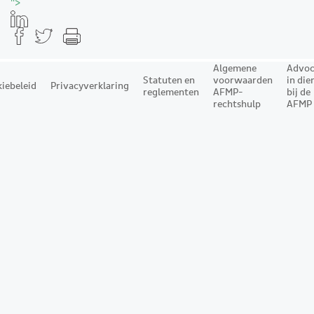
">
Algemene
Advoc
Statuten en
voorwaarden
in die
iebeleid
Privacyverklaring
reglementen
AFMP-
bij de
rechtshulp
AFMP