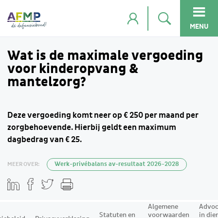
MENU
Wat is de maximale vergoeding
voor kinderopvang &
mantelzorg?
Deze vergoeding komt neer op € 250 per maand per
zorgbehoevende. Hierbij geldt een maximum
dagbedrag van € 25.
MEER OVER:
Werk-privébalans av-resultaat 2026-2028
Algemene
Advoc
Statuten en
voorwaarden
in die