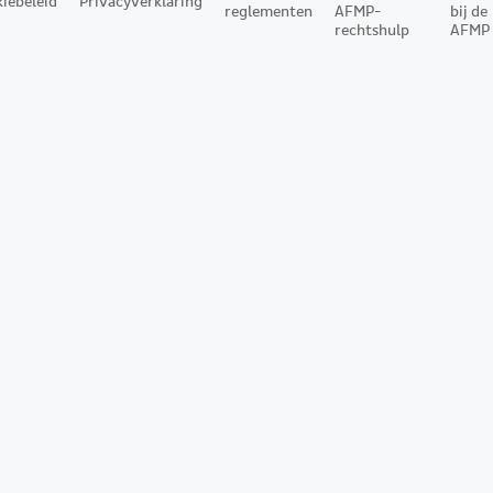
iebeleid
Privacyverklaring
reglementen
AFMP-
bij de
rechtshulp
AFMP