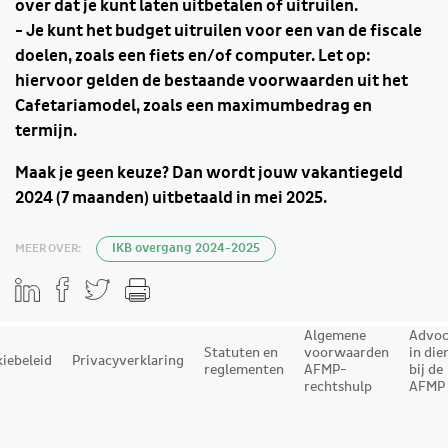
over dat je kunt laten uitbetalen of uitruilen.
- Je kunt het budget uitruilen voor een van de fiscale
doelen, zoals een fiets en/of computer. Let op:
hiervoor gelden de bestaande voorwaarden uit het
Cafetariamodel, zoals een maximumbedrag en
termijn.
Maak je geen keuze? Dan wordt jouw vakantiegeld
2024 (7 maanden) uitbetaald in mei 2025.
MEER OVER:
IKB overgang 2024-2025
Algemene
Advoc
Statuten en
voorwaarden
in die
iebeleid
Privacyverklaring
reglementen
AFMP-
bij de
rechtshulp
AFMP