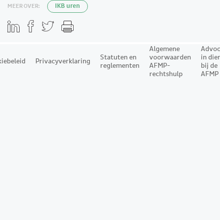
MEER OVER:
IKB uren
Algemene
Advoc
Statuten en
voorwaarden
in die
iebeleid
Privacyverklaring
reglementen
AFMP-
bij de
rechtshulp
AFMP