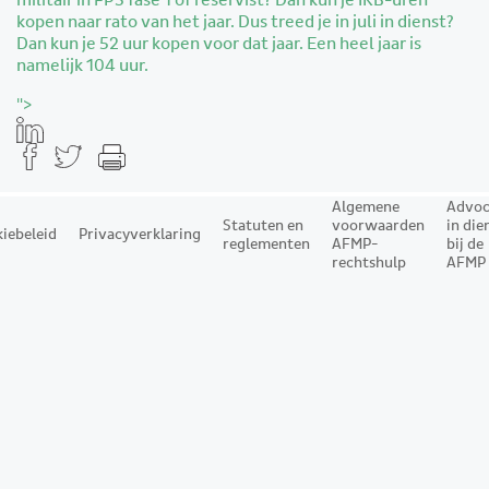
militair in FPS fase 1 of reservist? Dan kun je IKB-uren
kopen naar rato van het jaar. Dus treed je in juli in dienst?
Dan kun je 52 uur kopen voor dat jaar. Een heel jaar is
namelijk 104 uur.
">
Algemene
Advoc
Statuten en
voorwaarden
in die
iebeleid
Privacyverklaring
reglementen
AFMP-
bij de
rechtshulp
AFMP