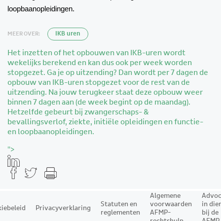
loopbaanopleidingen.
MEER OVER:
IKB uren
Het inzetten of het opbouwen van IKB-uren wordt
wekelijks berekend en kan dus ook per week worden
stopgezet. Ga je op uitzending? Dan wordt per 7 dagen de
opbouw van IKB-uren stopgezet voor de rest van de
uitzending. Na jouw terugkeer staat deze opbouw weer
binnen 7 dagen aan (de week begint op de maandag).
Hetzelfde gebeurt bij zwangerschaps- &
bevallingsverlof, ziekte, initiële opleidingen en functie-
en loopbaanopleidingen.
">
Algemene
Advoc
Statuten en
voorwaarden
in die
iebeleid
Privacyverklaring
reglementen
AFMP-
bij de
rechtshulp
AFMP