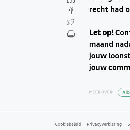
recht had 
Let op!
Cont
maand nadat
jouw loonst
jouw comm
Afb
MEER OVER:
Cookiebeleid
Privacyverklaring
S