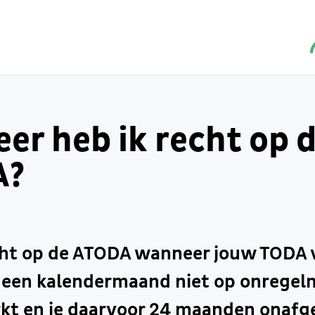
er heb ik recht op 
A?
cht op de ATODA wanneer jouw TODA v
n een kalendermaand niet op onregel
kt en je daarvoor 24 maanden onafg