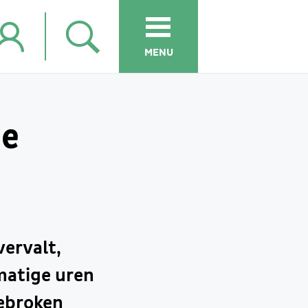
MENU
de
ervalt,
matige uren
ebroken