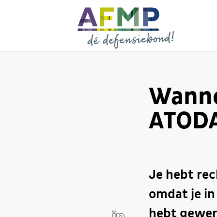
Wanne
ATOD
Je hebt re
omdat je i
hebt gewer