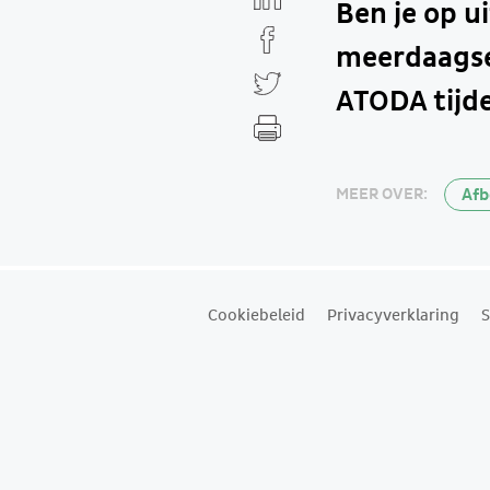
Ben je op u
meerdaagse 
ATODA tijd
Afb
MEER OVER:
Cookiebeleid
Privacyverklaring
S