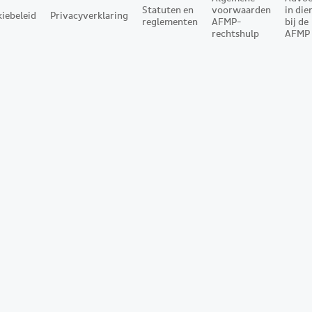
Statuten en
voorwaarden
in die
iebeleid
Privacyverklaring
reglementen
AFMP-
bij de
rechtshulp
AFMP