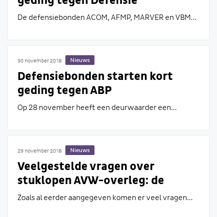
geding tegen Defensie
De defensiebonden ACOM, AFMP, MARVER en VBM...
Nieuws
30 november 2018
Defensiebonden starten kort
geding tegen ABP
Op 28 november heeft een deurwaarder een...
Nieuws
29 november 2018
Veelgestelde vragen over
stuklopen AVW-overleg: de
militaire pensioenregeling
Zoals al eerder aangegeven komen er veel vragen...