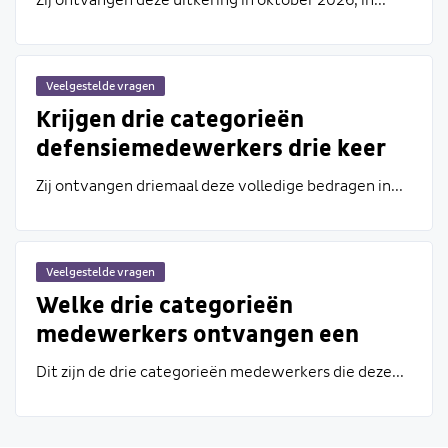
Zij ontvangen deze uitkering in oktober 2026, in...
2026-2028 ontvangen drie
categorieën
defensiemedewerkers een
Veelgestelde vragen
eenmalige bruto uitkering?
Krijgen drie categorieën
defensiemedewerkers drie keer
een eenmalige uitkering van
Zij ontvangen driemaal deze volledige bedragen in...
respectievelijk 1.100, 900 en 800
euro bruto of steeds 1/3 van deze
bedragen?
Veelgestelde vragen
Welke drie categorieën
medewerkers ontvangen een
eenmalige uitkering?
Dit zijn de drie categorieën medewerkers die deze...