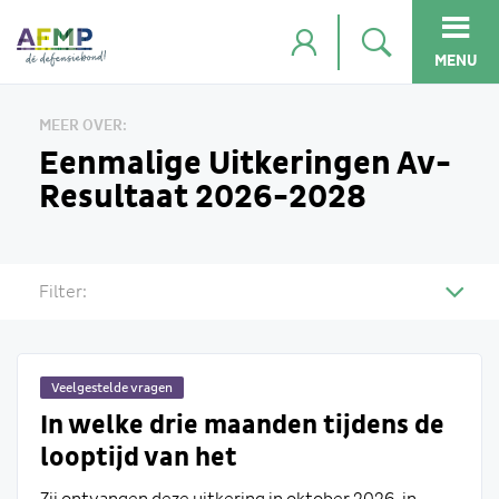
MENU
MEER OVER:
Eenmalige Uitkeringen Av-
Resultaat 2026-2028
Filter:
Veelgestelde vragen
In welke drie maanden tijdens de
looptijd van het
arbeidsvoorwaardenresultaat