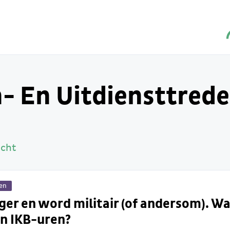
n- En Uitdiensttred
icht
gen
ger en word militair (of andersom). W
jn IKB-uren?