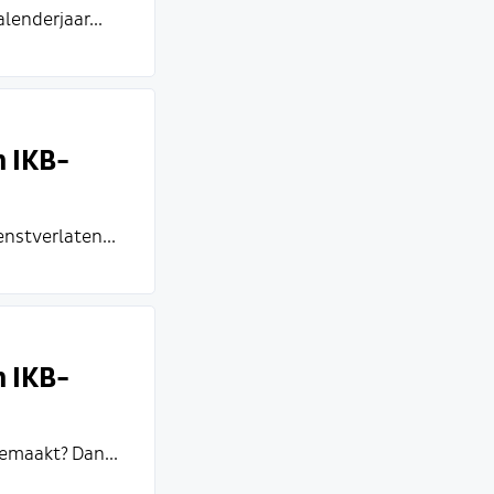
lenderjaar...
n IKB-
nstverlaten...
n IKB-
gemaakt? Dan...