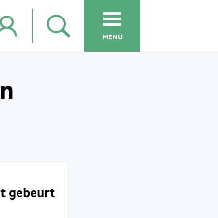
MENU
en
at gebeurt