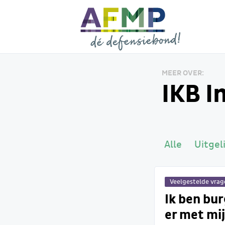
MEER OVER:
IKB I
Alle
Uitgel
Veelgestelde vra
Ik ben bur
er met mi