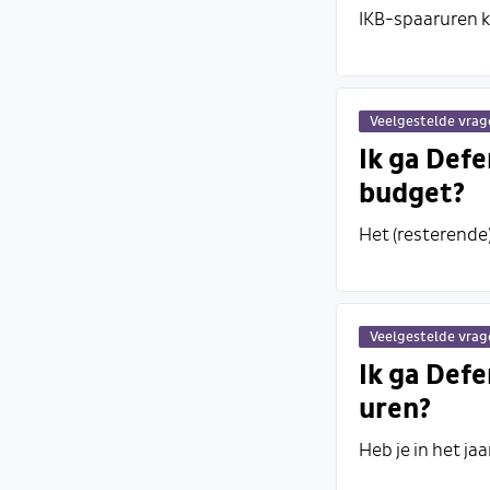
IKB-spaaruren ku
Veelgestelde vra
Ik ga Defe
budget?
Het (resterende
Veelgestelde vra
Ik ga Defe
uren?
Heb je in het j