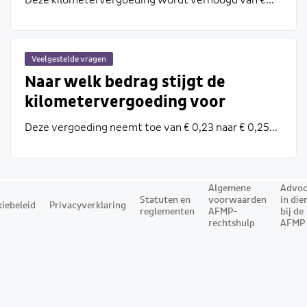
Deze kilometervergoeding wordt verhoogd van €...
terugwerkende kracht vanaf 1
januari 2026 verhoogd?
Veelgestelde vragen
Naar welk bedrag stijgt de
kilometervergoeding voor
dienstreizen met ingang van 1
Deze vergoeding neemt toe van € 0,23 naar € 0,25...
september?
Algemene
Advoc
Statuten en
voorwaarden
in die
iebeleid
Privacyverklaring
reglementen
AFMP-
bij de
rechtshulp
AFMP