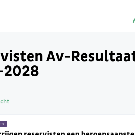
visten Av-Resultaa
-2028
icht
gen
rijgen reservisten een beroepsaanste