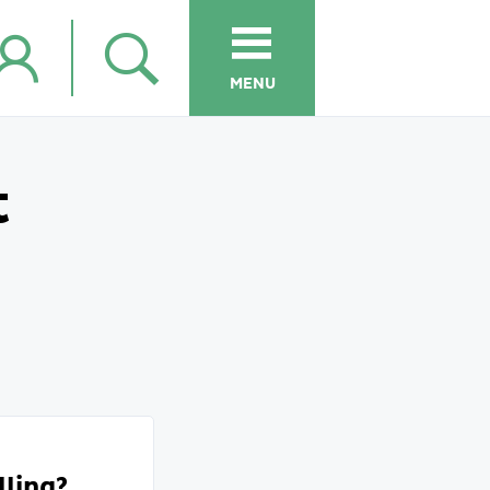
MENU
t
lling?