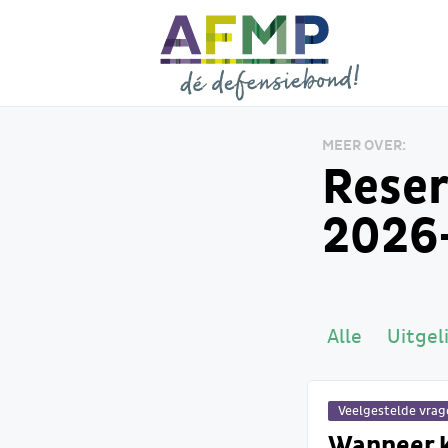
MEER OVER:
Reser
2026
Alle
Uitgel
Veelgestelde vra
Wanneer k