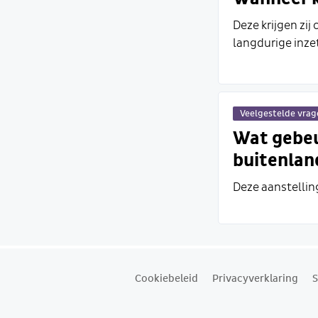
Deze krijgen zij
langdurige inze
Veelgestelde vra
Wat gebeu
buitenland
Deze aanstelling
Cookiebeleid
Privacyverklaring
S