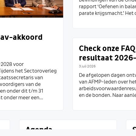
bevindingen van de Onder
rapport ‘Oefenen in bala
parate krijgsmacht.’ Het 
n av-akkoord
Check onze FAQ 
resultaat 2026
-2028 voor
3 juli 2026
ijdens het Sectoroverleg
De afgelopen dagen ontv
staatssecretaris van
van AFMP-leden over het 
woordigers van de
arbeidsvoorwaardenresu
n onder dit t/m 31
en de bonden. Naar aanle
t onder meer een...
Agenda
S