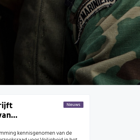
ijft
Nieuws
an...
emming kennisgenomen van de