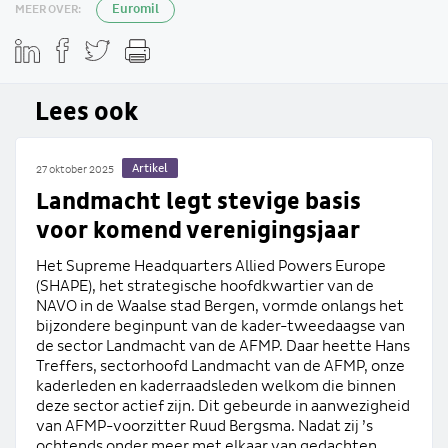
MEER OVER:
Euromil
Lees ook
Artikel
27 oktober 2025
Landmacht legt stevige basis
voor komend verenigingsjaar
Het Supreme Headquarters Allied Powers Europe
(SHAPE), het strategische hoofdkwartier van de
NAVO in de Waalse stad Bergen, vormde onlangs het
bijzondere beginpunt van de kader-tweedaagse van
de sector Landmacht van de AFMP. Daar heette Hans
Treffers, sectorhoofd Landmacht van de AFMP, onze
kaderleden en kaderraadsleden welkom die binnen
deze sector actief zijn. Dit gebeurde in aanwezigheid
van AFMP-voorzitter Ruud Bergsma. Nadat zij ’s
ochtends onder meer met elkaar van gedachten