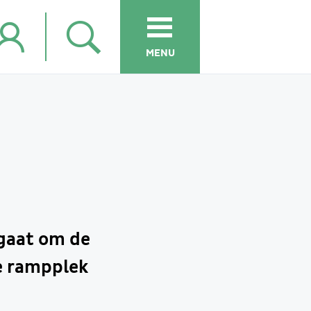
MENU
 gaat om de
de rampplek