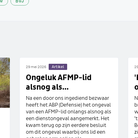
W
BVJ
Artikel
29 mei 2026
29
Ongeluk AFMP-lid
alsnog als...
Na een door ons ingediend bezwaar
N
heeft het ABP (Defensie) het ongeval
b
van een AFMP-lid onlangs alsnog als
w
een dienstongeval aangemerkt. Het
’
kwam terug op zijn eerdere besluit
B
om dit ongeval waarbij ons lid een
z