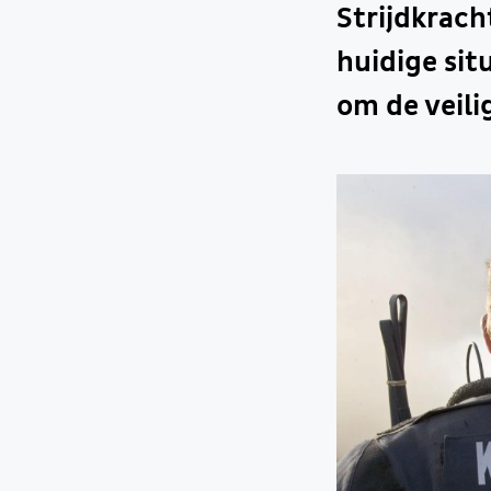
Strijdkrach
huidige sit
om de veili