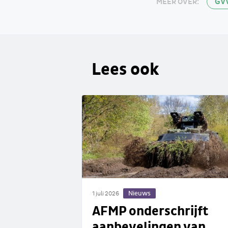
GV
MEER OVER:
Lees ook
Nieuws
1 juli 2026
AFMP onderschrijft
aanbevelingen van...