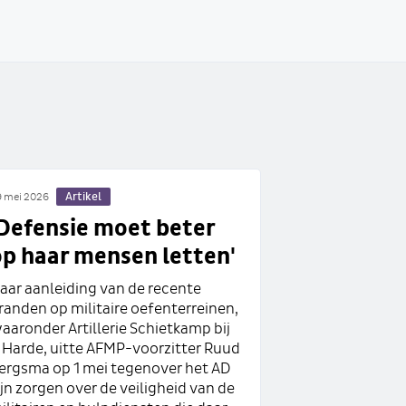
Artikel
 mei 2026
'Defensie moet beter
op haar mensen letten'
aar aanleiding van de recente
randen op militaire oefenterreinen,
aaronder Artillerie Schietkamp bij
t Harde, uitte AFMP-voorzitter Ruud
ergsma op 1 mei tegenover het AD
ijn zorgen over de veiligheid van de