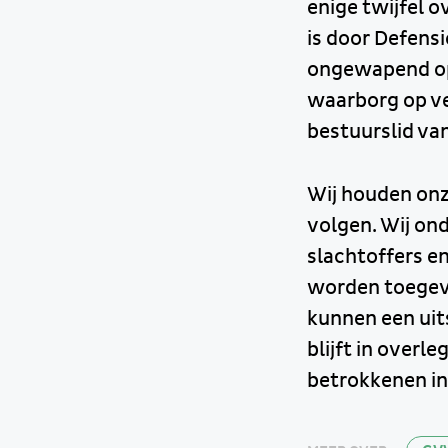
enige twijfel o
is door Defens
ongewapend opt
waarborg op vei
bestuurslid van
Wij houden onze
volgen. Wij ond
slachtoffers e
worden toegevo
kunnen een uit
blijft in overl
betrokkenen in