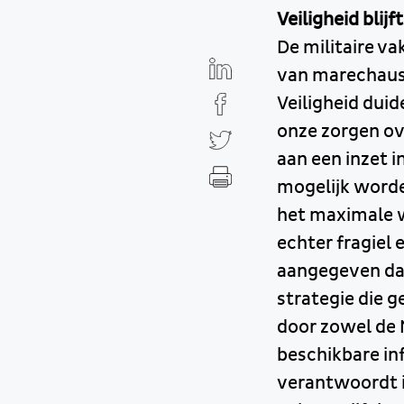
Veiligheid blij
De militaire v
van marechauss
Veiligheid duid
onze zorgen ove
aan een inzet i
mogelijk worden
het maximale w
echter fragiel 
aangegeven dat
strategie die g
door zowel de 
beschikbare in
verantwoordt is