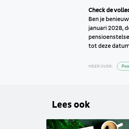
Check de volled
Ben je benieuw
januari 2028, 
pensioenstelse
tot deze datu
Pos
MEER OVER:
Lees ook