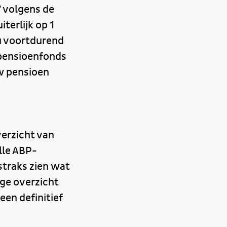
7 volgens de
terlijk op 1
ou voortdurend
 pensioenfonds
w pensioen
verzicht van
lle ABP-
straks zien wat
ige overzicht
een definitief