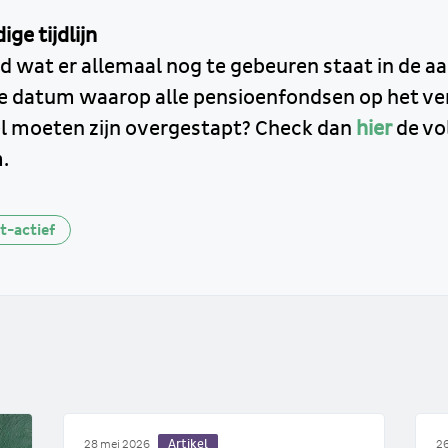
ige tijdlijn
d wat er allemaal nog te gebeuren staat in de aa
de datum waarop alle pensioenfondsen op het v
l moeten zijn overgestapt? Check dan
hier
de vol
m.
t-actief
Artikel
28 mei 2026
26