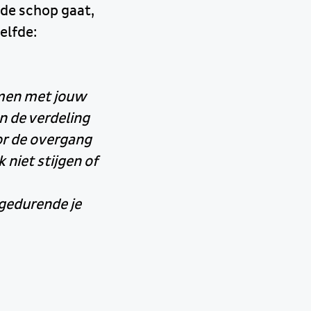
 de schop gaat,
elfde:
amen met jouw
n de verdeling
or de overgang
niet stijgen of
 gedurende je