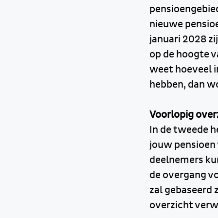
pensioengebied
nieuwe pensioe
januari 2028 z
op de hoogte v
weet hoeveel i
hebben, dan wo
Voorlopig over
In de tweede h
jouw pensioen 
deelnemers kun
de overgang vo
zal gebaseerd z
overzicht ver