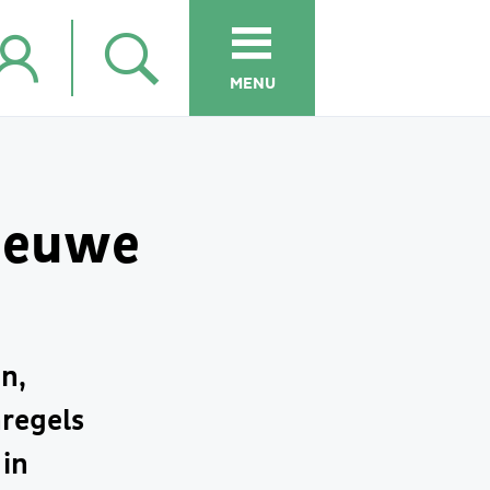
MENU
nieuwe
n,
regels
 in