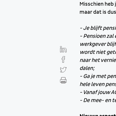
Misschien heb j
maar dat is dus
- Je blijft pe
- Pensioen zal
werkgever blij
wordt niet get
naar het verni
dalen;
- Ga je met pe
hele leven pen
- Vanaf jouw A
- De mee- en te