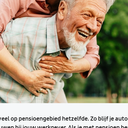
 veel op pensioengebied hetzelfde. Zo blijf je au
wen bij jouw werkgever. Als je met pensioen ben