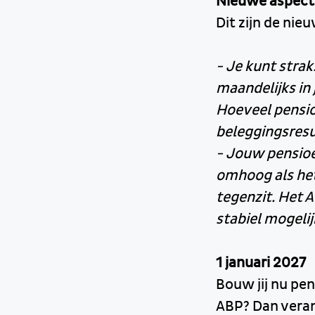
Nieuwe aspec
Dit zijn de ni
- Je kunt strak
maandelijks in
Hoeveel pensioe
beleggingsresu
- Jouw pensioe
omhoog als het
tegenzit. Het A
stabiel mogeli
1 januari 2027
Bouw jij nu pe
ABP? Dan veran