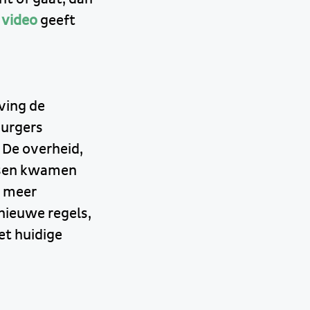
 video
geeft
ving de
burgers
 De overheid,
dsen kwamen
t meer
nieuwe regels,
et huidige