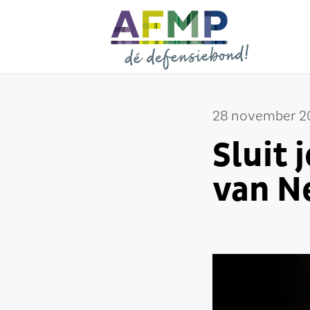
28 november 2
Sluit 
van N