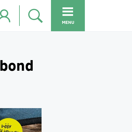
MENU
iebond