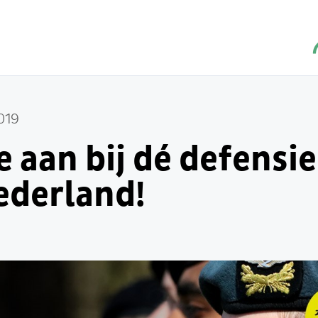
019
je aan bij dé defens
ederland!