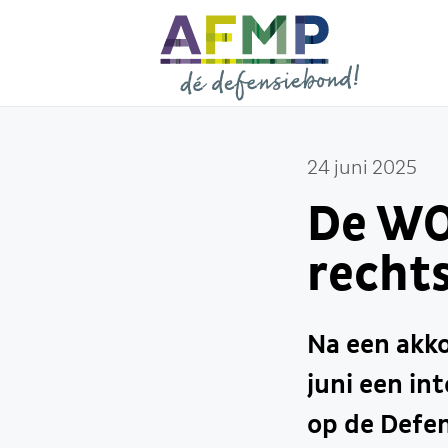
24 juni 2025
De WO
rechts
Na een akko
juni een in
op de Defe