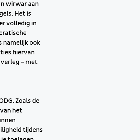
en wirwar aan
els. Het is
er volledig in
cratische
ns namelijk ook
ties hiervan
 overleg – met
WODG. Zoals de
 van het
kunnen
ligheid tijdens
 je toelagen