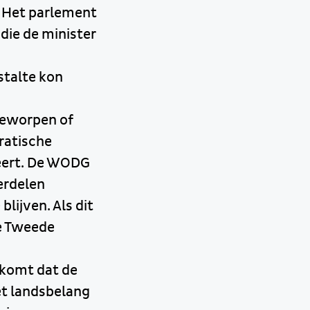
. Het parlement
ie de minister
stalte kon
geworpen of
ratische
teert. De WODG
erdelen
lijven. Als dit
de Tweede
t komt dat de
et landsbelang