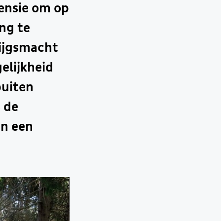
fensie om op
ng te
rijgsmacht
elijkheid
buiten
s de
an een