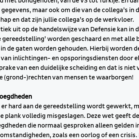
 met bondgenoten, van de VS tot Turkije. En dan
 gegevens, maar ook om die van de collega’s in 
 en dat zijn jullie collega’s op de werkvloer.
itiek uit op de handelswijze van Defensie kan in 
e gereedstelling’ worden geschaard en met alle 
in de gaten worden gehouden. Hierbij worden d
an inlichtingen- en opsporingsdiensten door el
prake van een duidelijke scheiding en dat is niet 
de (grond-)rechten van mensen te waarborgen!
voegdheden
t er hard aan de gereedstelling wordt gewerkt, 
plank volledig misgeslagen. Deze wet geeft de
gdheden die normaal gesproken alleen gelden i
mstandigheden, zoals een oorlog of een crisis. E