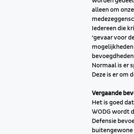
worden gedeeld
alleen om onze
medezeggenschap
Iedereen die kr
‘gevaar voor d
mogelijkheden 
bevoegdheden v
Normaal is er s
Deze is er om 
Vergaande be
Het is goed da
WODG wordt de 
Defensie bevoe
buitengewone o