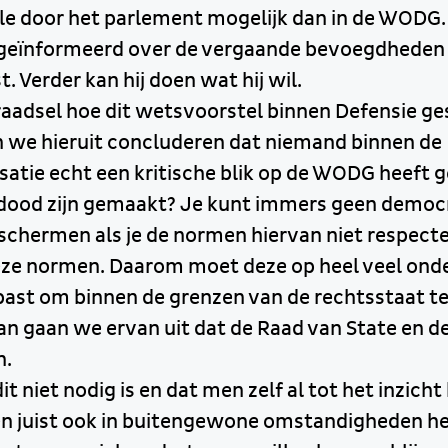
le door het parlement mogelijk dan in de WODG
geïnformeerd over de vergaande bevoegdheden d
. Verder kan hij doen wat hij wil.
 raadsel hoe dit wetsvoorstel binnen Defensie ge
n we hieruit concluderen dat niemand binnen de
satie echt een kritische blik op de WODG heeft 
ddood zijn gemaakt? Je kunt immers geen democ
schermen als je de normen hiervan niet respec
eze normen. Daarom moet deze op heel veel ond
st om binnen de grenzen van de rechtsstaat te b
dan gaan we ervan uit dat de Raad van State en 
n.
it niet nodig is en dat men zelf al tot het inzich
en juist ook in buitengewone omstandigheden h