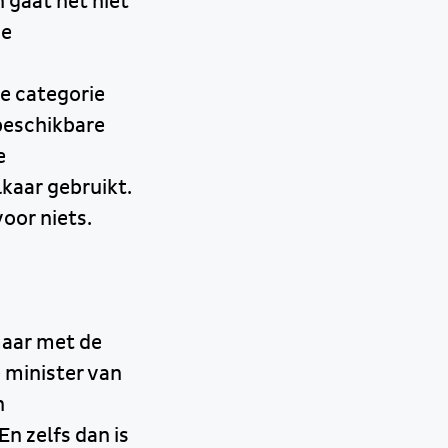
 gaat het niet
de
de categorie
beschikbare
e
kaar gebruikt.
voor niets.
maar met de
 minister van
n
n zelfs dan is