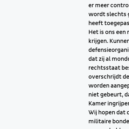
er meer contro
wordt slechts 
heeft toegepast
Het is ons een
krijgen. Kunne
defensieorgani
dat zij al mon
rechtsstaat be
overschrijdt d
worden aangepa
niet gebeurt, 
Kamer ingrijpe
Wij hopen dat d
militaire bond