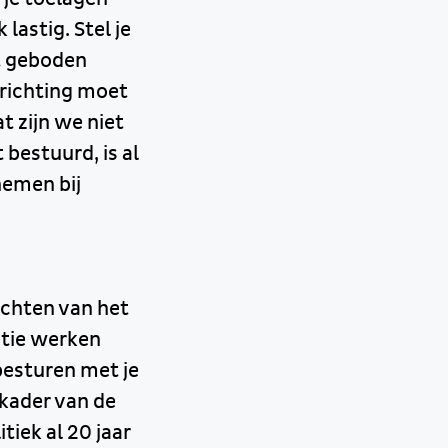
lastig. Stel je
et geboden
 richting moet
t zijn we niet
bestuurd, is al
nemen bij
echten van het
atie werken
besturen met je
 kader van de
tiek al 20 jaar