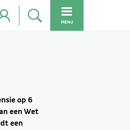
MENU
nsie op 6
van een Wet
dt een