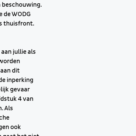
en beschouwing.
die de WODG
 thuisfront.
an jullie als
 worden
aan dit
de inperking
lijk gevaar
fdstuk 4 van
. Als
sche
gen ook