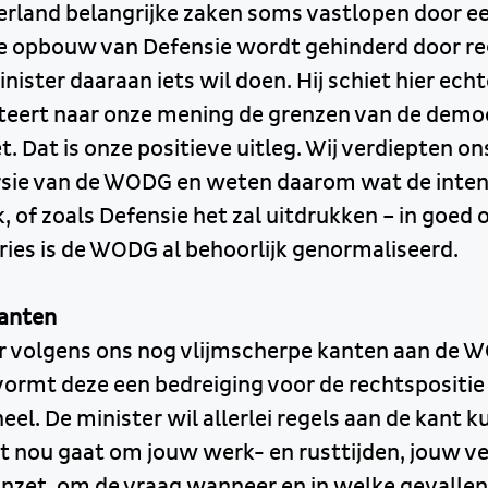
derland belangrijke zaken soms vastlopen door e
de opbouw van Defensie wordt gehinderd door reg
nister daaraan iets wil doen. Hij schiet hier echt
teert naar onze mening de grenzen van de demo
t. Dat is onze positieve uitleg. Wij verdiepten o
ersie van de WODG en weten daarom wat de inten
k, of zoals Defensie het zal uitdrukken – in goed
ries is de WODG al behoorlijk genormaliseerd.
kanten
er volgens ons nog vlijmscherpe kanten aan de 
 vormt deze een bedreiging voor de rechtspositie
el. De minister wil allerlei regels aan de kant 
t nou gaat om jouw werk- en rusttijden, jouw vei
inzet, om de vraag wanneer en in welke gevallen