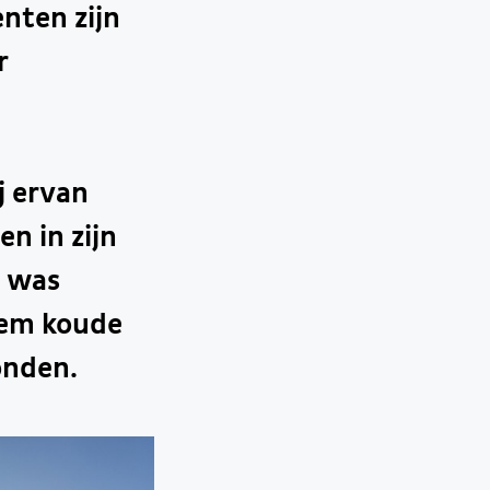
nten zijn
r
j ervan
n in zijn
g was
eem koude
onden.