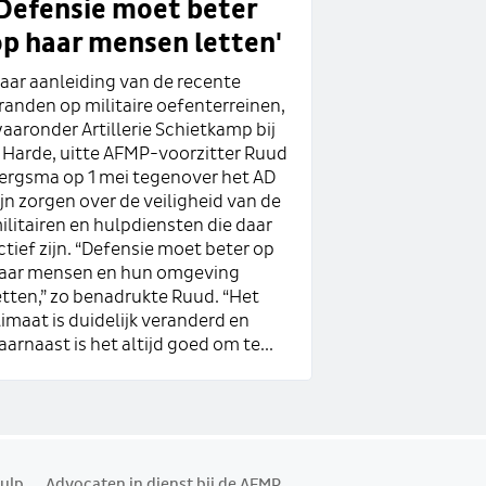
'Defensie moet beter
op haar mensen letten'
aar aanleiding van de recente
randen op militaire oefenterreinen,
aaronder Artillerie Schietkamp bij
t Harde, uitte AFMP-voorzitter Ruud
ergsma op 1 mei tegenover het AD
ijn zorgen over de veiligheid van de
ilitairen en hulpdiensten die daar
ctief zijn. “Defensie moet beter op
aar mensen en hun omgeving
etten,” zo benadrukte Ruud. “Het
limaat is duidelijk veranderd en
aarnaast is het altijd goed om te...
ulp
Advocaten in dienst bij de AFMP