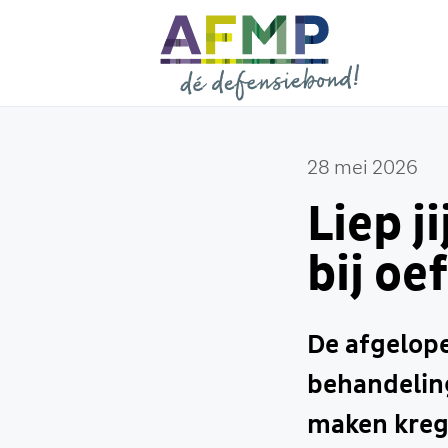
28 mei 2026
Liep j
bij oe
De afgelope
behandeling
maken krege