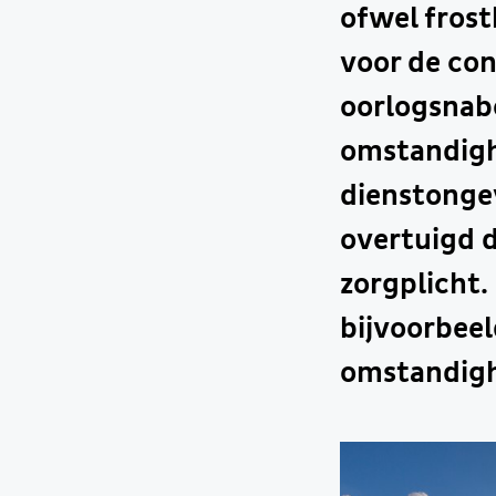
ofwel frost
voor de conc
oorlogsnabo
omstandigh
dienstongev
overtuigd d
zorgplicht
bijvoorbeel
omstandigh