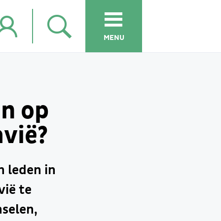
MENU
en op
avië?
 leden in
vië te
selen,