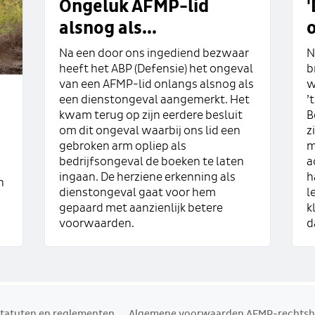
Ongeluk AFMP-lid
alsnog als...
Na een door ons ingediend bezwaar
N
heeft het ABP (Defensie) het ongeval
b
van een AFMP-lid onlangs alsnog als
w
een dienstongeval aangemerkt. Het
’
kwam terug op zijn eerdere besluit
B
om dit ongeval waarbij ons lid een
z
gebroken arm opliep als
m
bedrijfsongeval de boeken te laten
a
ingaan. De herziene erkenning als
h
n
dienstongeval gaat voor hem
l
gepaard met aanzienlijk betere
k
voorwaarden.
d
tatuten en reglementen
Algemene voorwaarden AFMP-rechtsh