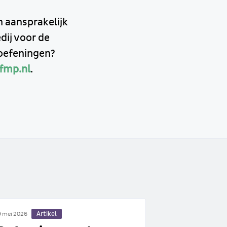
 aansprakelijk
dij voor de
 oefeningen?
fmp.nl
.
Artikel
 mei 2026