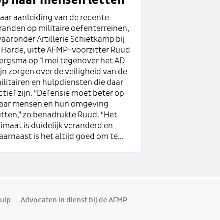
op haar mensen letten'
aar aanleiding van de recente
randen op militaire oefenterreinen,
aaronder Artillerie Schietkamp bij
t Harde, uitte AFMP-voorzitter Ruud
ergsma op 1 mei tegenover het AD
ijn zorgen over de veiligheid van de
ilitairen en hulpdiensten die daar
ctief zijn. “Defensie moet beter op
aar mensen en hun omgeving
etten,” zo benadrukte Ruud. “Het
limaat is duidelijk veranderd en
aarnaast is het altijd goed om te...
ulp
Advocaten in dienst bij de AFMP