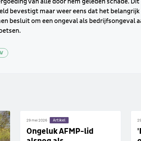
ergoeding van alle door hem geleden schade. Dit
eld bevestigt maar weer eens dat het belangrijk
n besluit om een ongeval als bedrijfsongeval 
toetsen.
W
Artikel
29 mei 2026
29
Ongeluk AFMP-lid