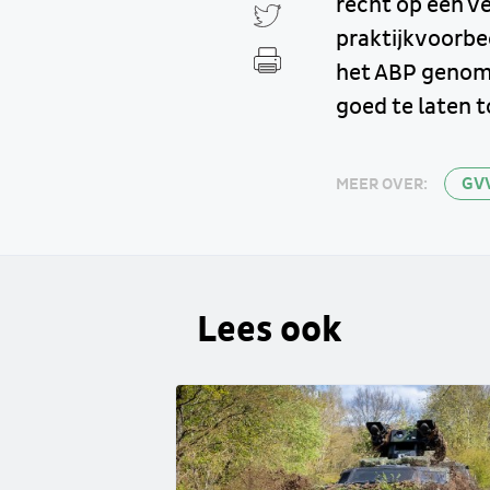
recht op een v
praktijkvoorbe
het ABP genome
goed te laten 
GV
MEER OVER:
Lees ook