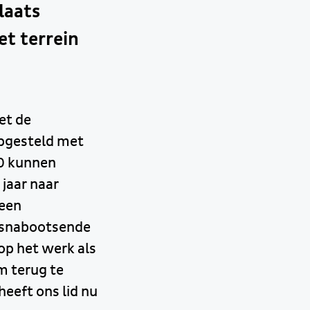
laats
et terrein
et de
opgesteld met
0 kunnen
jaar naar
 een
ogsnabootsende
op het werk als
m terug te
eeft ons lid nu