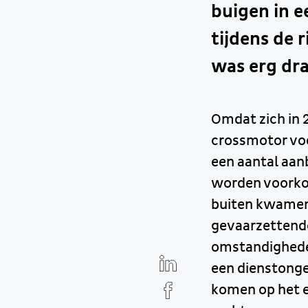
buigen in e
tijdens de r
was erg dra
Omdat zich in 
crossmotor voo
een aantal aa
worden voorkom
buiten kwamen,
gevaarzettende
omstandigheden
een dienstonge
komen op het e