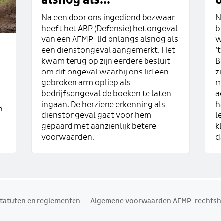
alsnog als...
Na een door ons ingediend bezwaar
N
heeft het ABP (Defensie) het ongeval
b
van een AFMP-lid onlangs alsnog als
w
een dienstongeval aangemerkt. Het
’
kwam terug op zijn eerdere besluit
B
om dit ongeval waarbij ons lid een
z
gebroken arm opliep als
m
bedrijfsongeval de boeken te laten
a
ingaan. De herziene erkenning als
h
n
dienstongeval gaat voor hem
l
gepaard met aanzienlijk betere
k
voorwaarden.
d
tatuten en reglementen
Algemene voorwaarden AFMP-rechtsh