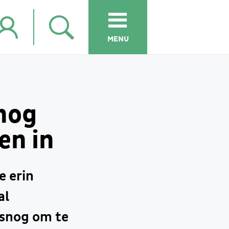
MENU
nog
en in
e erin
al
snog om te