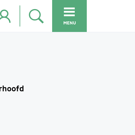
MENU
orhoofd