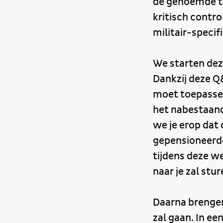
de genoemde te
kritisch contr
militair-specif
We starten dez
Dankzij deze Q
moet toepassen
het nabestaand
we je erop dat
gepensioneerde
tijdens deze w
naar je zal stur
Daarna brengen
zal gaan. In e