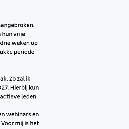
 aangebroken.
hun vrije
 drie weken op
rukke periode
k. Zo zal ik
27. Hierbij kun
tactieve leden
en webinars en
Voor mij is het