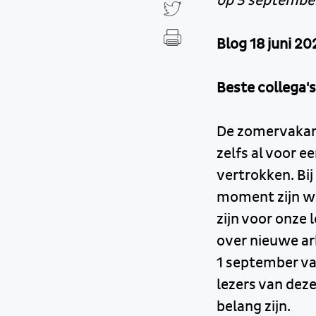
op 3 septembe
Blog 18 juni 20
Beste collega'
De zomervakant
zelfs al voor 
vertrokken. Bij
moment zijn we
zijn voor onze
over nieuwe a
1 september van
lezers van dez
belang zijn.