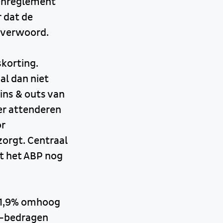
oenreglement
 dat de
dt verwoord.
korting.
al dan niet
ins & outs van
er attenderen
or
orgt. Centraal
at het ABP nog
t 1,9% omhoog
OW-bedragen