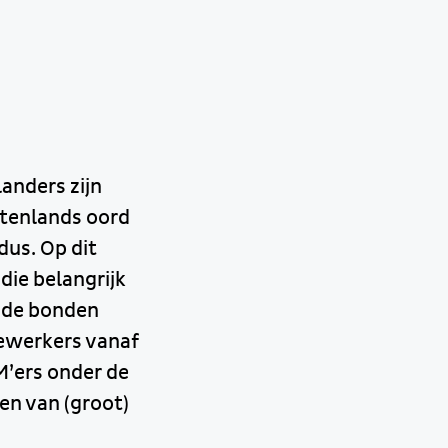
anders zijn
itenlands oord
dus. Op dit
ie belangrijk
n de bonden
ewerkers vanaf
M’ers onder de
en van (groot)