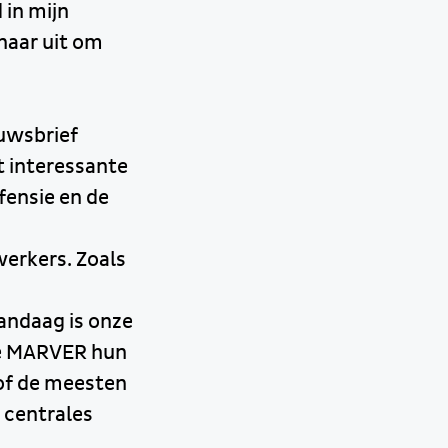
 in mijn
 naar uit om
euwsbrief
t interessante
fensie en de
erkers. Zoals
andaag is onze
de MARVER hun
of de meesten
e centrales