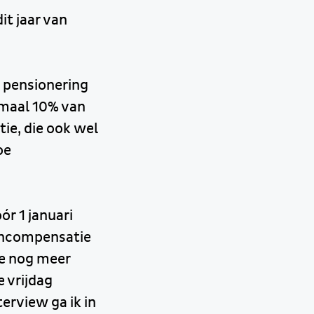
t jaar van
j pensionering
imaal 10% van
tie, die ook wel
oe
r 1 januari
oencompensatie
lie nog meer
 vrijdag
erview ga ik in