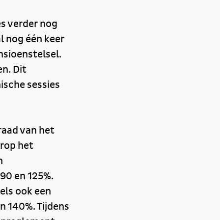
es verder nog
al nog één keer
nsioenstelsel.
n. Dit
ische sessies
raad van het
rop het
n
90 en 125%.
els ook een
en 140%. Tijdens