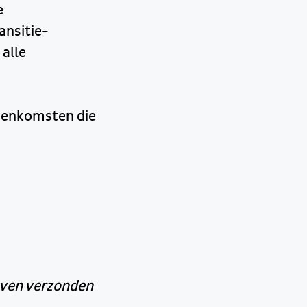
e
ansitie-
alle
jeenkomsten die
even verzonden