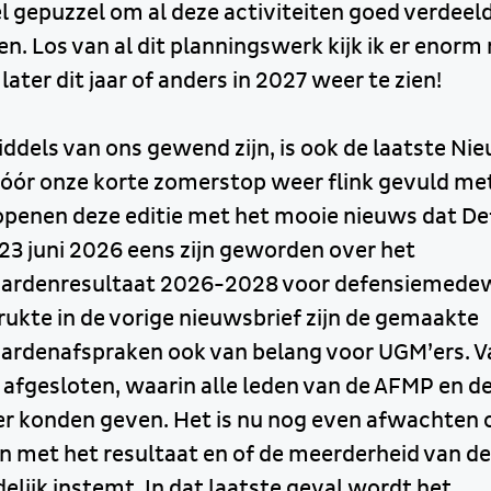
el gepuzzel om al deze activiteiten goed verdeeld
en. Los van al dit planningswerk kijk ik er enorm
 later dit jaar of anders in 2027 weer te zien!
middels van ons gewend zijn, is ook de laatste Ni
óór onze korte zomerstop weer flink gevuld me
openen deze editie met het mooie nieuws dat De
23 juni 2026 eens zijn geworden over het
ardenresultaat 2026-2028 voor defensiemedew
rukte in de vorige nieuwsbrief zijn de gemaakte
rdenafspraken ook van belang voor UGM’ers. V
 afgesloten, waarin alle leden van de AFMP en 
r konden geven. Het is nu nog even afwachten 
 zijn met het resultaat en of de meerderheid van d
elijk instemt. In dat laatste geval wordt het