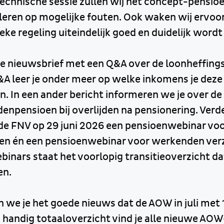
chnische sessie zullen wij het concept-pensi
oleren op mogelijke fouten. Ook waken wij ervoor
ieke regeling uiteindelijk goed en duidelijk wor
e nieuwsbrief met een Q&A over de loonheffings
&A leer je onder meer op welke inkomens je deze 
. In een ander bericht informeren we je over de 
enpensioen bij overlijden na pensionering. Verd
 de FNV op 29 juni 2026 een pensioenwebinar vo
n én een pensioenwebinar voor werkenden verz
ebinars staat het voorlopig transitieoverzicht d
en.
 we je het goede nieuws dat de AOW in juli me
en handig totaaloverzicht vind je alle nieuwe A