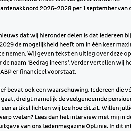
ardenakkoord 2026-2028 per 1 september van di
nieuws dat wij hieronder delen is dat iedereen bi
i 2029 de mogelijkheid heeft om in één keer max
te nemen. Wij geven tekst en uitleg over deze op
 de naam ‘Bedrag ineens’. Verder vertellen wij h
ABP er financieel voorstaat.
ef bevat ook een waarschuwing. Iedereen die vóó
t gaat, dreigt namelijk de veelgenoemde pensi
 een artikel lichten wij toe hoe dit zit. Willen jul
werp weten? Lees dan het interview met mij in de
itgave van ons ledenmagazine OpLinie. In dit int