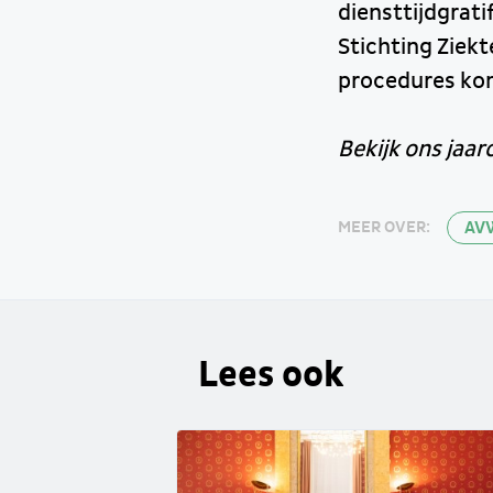
diensttijdgrati
Stichting Ziek
procedures kom
Bekijk ons jaar
AV
MEER OVER:
Lees ook