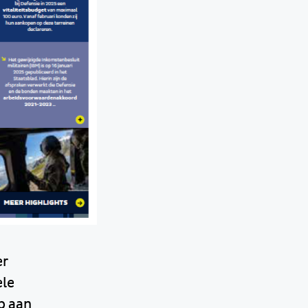
er
ele
p aan