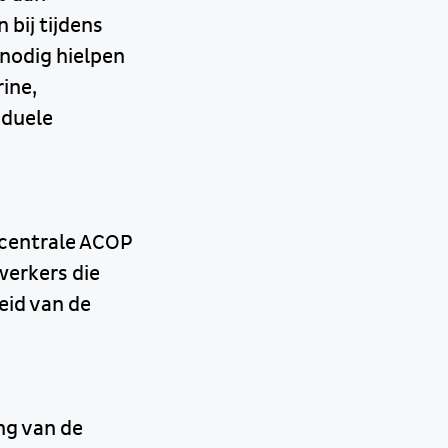
 bij tijdens
 nodig hielpen
ine,
iduele
e centrale ACOP
erkers die
eid van de
ng van de