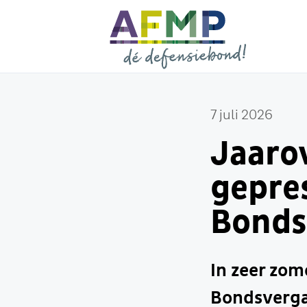
7 juli 2026
Jaaro
gepres
Bonds
In zeer zo
Bondsvergad