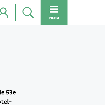
MENU
de 53e
tel-