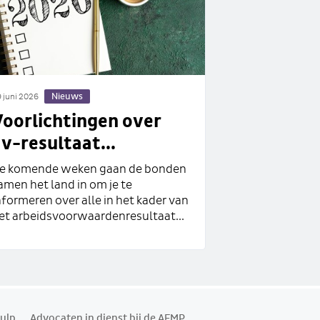
Nieuws
 juni 2026
Voorlichtingen over
v-resultaat...
e komende weken gaan de bonden
amen het land in om je te
nformeren over alle in het kader van
et arbeidsvoorwaardenresultaat...
ulp
Advocaten in dienst bij de AFMP