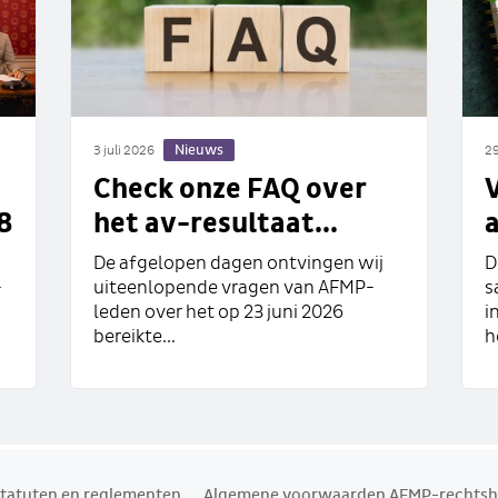
Nieuws
3 juli 2026
29
Check onze FAQ over
8
het av-resultaat...
a
De afgelopen dagen ontvingen wij
D
-
uiteenlopende vragen van AFMP-
s
leden over het op 23 juni 2026
i
bereikte...
h
tatuten en reglementen
Algemene voorwaarden AFMP-rechtsh