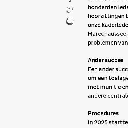
honderden leden
hoorzittingen b
onze kaderlede
Marechaussee, 
problemen van 
Ander succes
Een ander succe
om een toelag
met munitie en
andere central
Procedures
In 2025 startt