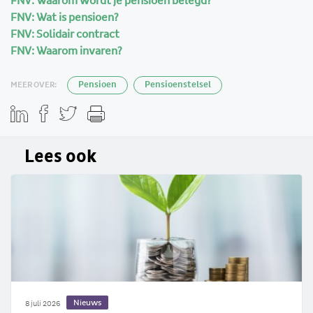
FNV: Waarom wordt je pensioen belegd?
FNV: Wat is pensioen?
FNV: Solidair contract
FNV: Waarom invaren?
MEER OVER:
Pensioen
Pensioenstelsel
Lees ook
Nieuws
8 juli 2026